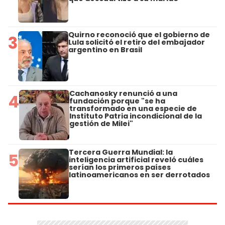
Quirno reconoció que el gobierno de
3
Lula solicitó el retiro del embajador
argentino en Brasil
Cachanosky renunció a una
4
fundación porque "se ha
transformado en una especie de
Instituto Patria incondicional de la
gestión de Milei"
Tercera Guerra Mundial: la
5
inteligencia artificial reveló cuáles
serían los primeros países
latinoamericanos en ser derrotados