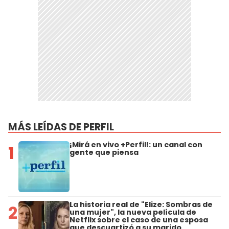
MÁS LEÍDAS DE PERFIL
¡Mirá en vivo +Perfil!: un canal con
1
gente que piensa
La historia real de "Elize: Sombras de
2
una mujer", la nueva película de
Netflix sobre el caso de una esposa
que descuartizó a su marido