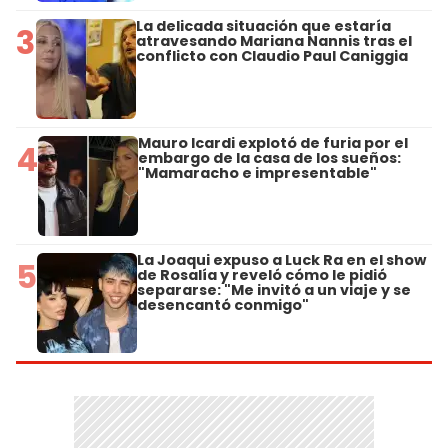
La delicada situación que estaría
3
atravesando Mariana Nannis tras el
conflicto con Claudio Paul Caniggia
Mauro Icardi explotó de furia por el
4
embargo de la casa de los sueños:
"Mamaracho e impresentable"
La Joaqui expuso a Luck Ra en el show
5
de Rosalía y reveló cómo le pidió
separarse: "Me invitó a un viaje y se
desencantó conmigo"