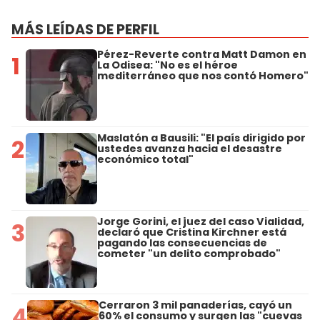
MÁS LEÍDAS DE PERFIL
Pérez-Reverte contra Matt Damon en
1
La Odisea: "No es el héroe
mediterráneo que nos contó Homero"
Maslatón a Bausili: "El país dirigido por
2
ustedes avanza hacia el desastre
económico total"
Jorge Gorini, el juez del caso Vialidad,
3
declaró que Cristina Kirchner está
pagando las consecuencias de
cometer "un delito comprobado"
Cerraron 3 mil panaderías, cayó un
4
60% el consumo y surgen las "cuevas