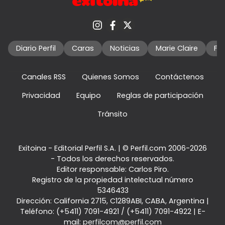
Diario Perfil
Caras
Noticias
Marie Claire
Fo
Canales RSS
Quienes Somos
Contáctenos
Privacidad
Equipo
Reglas de participación
Tránsito
Exitoina - Editorial Perfil S.A.
| © Perfil.com 2006-2026
- Todos los derechos reservados.
Editor responsable: Carlos Piro.
Registro de la propiedad intelectual número
5346433
Dirección:
California 2715
,
C1289ABI
,
CABA, Argentina
|
Teléfono:
(+5411) 7091-4921
/
(+5411) 7091-4922
| E-
mail:
perfilcom@perfil.com