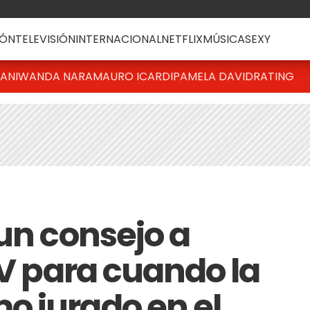
ÓN
TELEVISIÓN
INTERNACIONAL
NETFLIX
MÚSICA
SEXY
IANI
WANDA NARA
MAURO ICARDI
PAMELA DAVID
RATING
un consejo a
 V para cuando la
 jurado en el