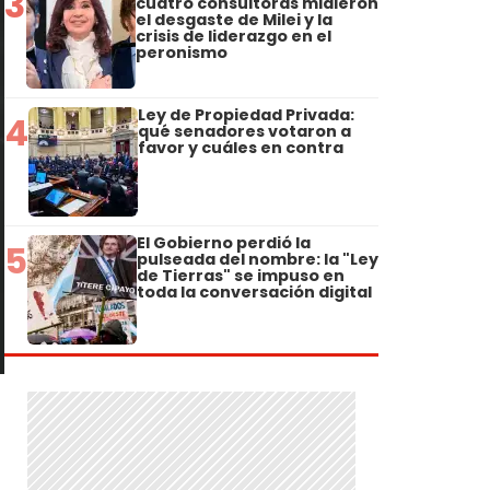
3
cuatro consultoras midieron
el desgaste de Milei y la
crisis de liderazgo en el
peronismo
Ley de Propiedad Privada:
4
qué senadores votaron a
favor y cuáles en contra
El Gobierno perdió la
5
pulseada del nombre: la "Ley
de Tierras" se impuso en
toda la conversación digital