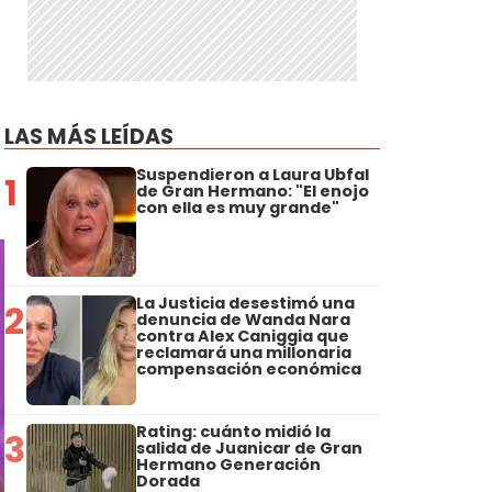
LAS MÁS LEÍDAS
Suspendieron a Laura Ubfal
1
de Gran Hermano: "El enojo
con ella es muy grande"
La Justicia desestimó una
2
denuncia de Wanda Nara
contra Alex Caniggia que
reclamará una millonaria
compensación económica
Rating: cuánto midió la
3
salida de Juanicar de Gran
Hermano Generación
Dorada