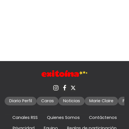
Diario Perfil
Caras
Noticias
Marie Claire
Fo
Canales RSS
Quienes Somos
Contáctenos
Privacidad
Equipo
Reglas de participación