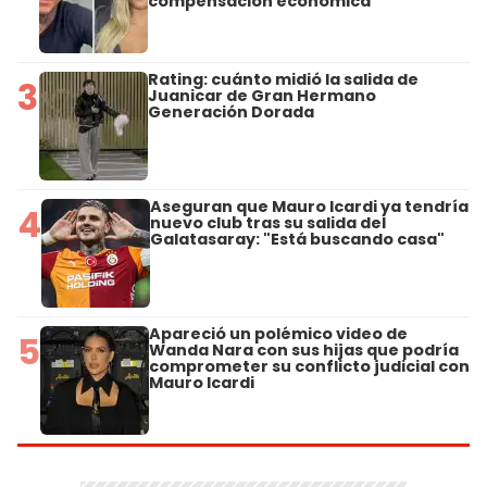
compensación económica
Rating: cuánto midió la salida de
3
Juanicar de Gran Hermano
Generación Dorada
Aseguran que Mauro Icardi ya tendría
4
nuevo club tras su salida del
Galatasaray: "Está buscando casa"
Apareció un polémico video de
5
Wanda Nara con sus hijas que podría
comprometer su conflicto judicial con
Mauro Icardi