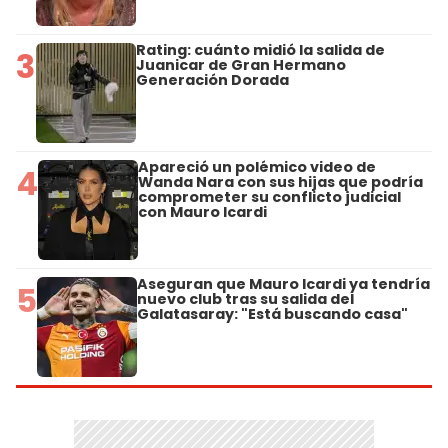
Rating: cuánto midió la salida de
3
Juanicar de Gran Hermano
Generación Dorada
Apareció un polémico video de
4
Wanda Nara con sus hijas que podría
comprometer su conflicto judicial
con Mauro Icardi
Aseguran que Mauro Icardi ya tendría
5
nuevo club tras su salida del
Galatasaray: "Está buscando casa"