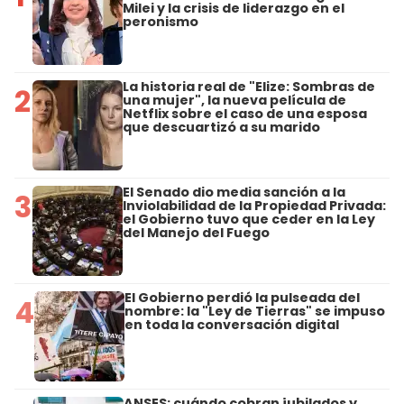
Milei y la crisis de liderazgo en el
peronismo
La historia real de "Elize: Sombras de
2
una mujer", la nueva película de
Netflix sobre el caso de una esposa
que descuartizó a su marido
El Senado dio media sanción a la
3
Inviolabilidad de la Propiedad Privada:
el Gobierno tuvo que ceder en la Ley
del Manejo del Fuego
El Gobierno perdió la pulseada del
4
nombre: la "Ley de Tierras" se impuso
en toda la conversación digital
ANSES: cuándo cobran jubilados y