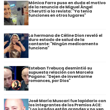
Mónica Farro puso en duda el motivo
de la renuncia de Miguel Ángel
Cherutti a la revista: "Ya tenía
funciones en otros lugares"
La hermana de Céline Dion reveló el
duro estado de salud de la
cantante: "Ningún medicamento
funciona"
Esteban Trebucq desmintió su
supuesta relación con Marcela
Pagano: "Dejen de inventarme
romances, por Dios"
José María Muscari fue lapidario con
los integrantes de los Premios ACE:
"Los jurados están grandes y no ven