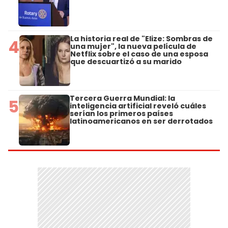
La historia real de "Elize: Sombras de
4
una mujer", la nueva película de
Netflix sobre el caso de una esposa
que descuartizó a su marido
Tercera Guerra Mundial: la
5
inteligencia artificial reveló cuáles
serían los primeros países
latinoamericanos en ser derrotados