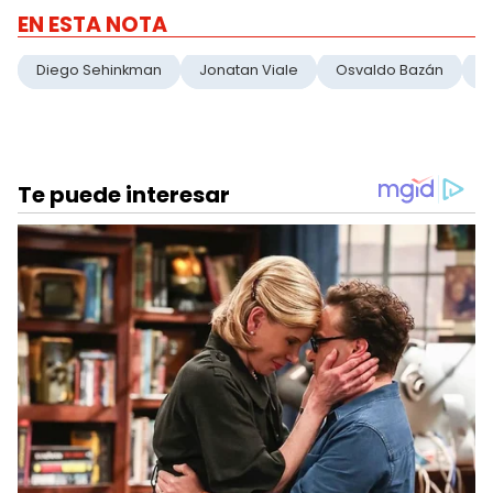
EN ESTA NOTA
Diego Sehinkman
Jonatan Viale
Osvaldo Bazán
C