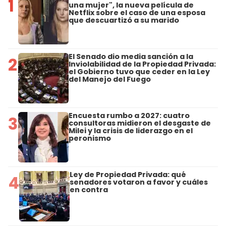
1
una mujer", la nueva película de
Netflix sobre el caso de una esposa
que descuartizó a su marido
El Senado dio media sanción a la
2
Inviolabilidad de la Propiedad Privada:
el Gobierno tuvo que ceder en la Ley
del Manejo del Fuego
Encuesta rumbo a 2027: cuatro
3
consultoras midieron el desgaste de
Milei y la crisis de liderazgo en el
peronismo
Ley de Propiedad Privada: qué
4
senadores votaron a favor y cuáles
en contra