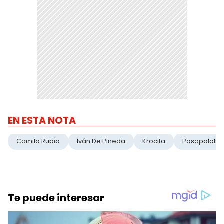
EN ESTA NOTA
Camilo Rubio
Iván De Pineda
Krocita
Pasapalabr