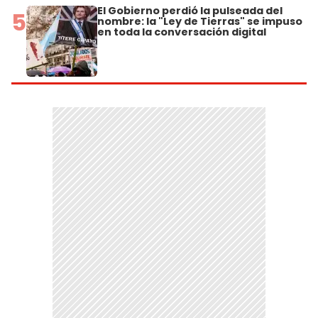
El Gobierno perdió la pulseada del
5
nombre: la "Ley de Tierras" se impuso
en toda la conversación digital