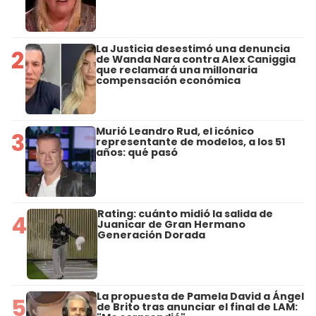
La Justicia desestimó una denuncia
2
de Wanda Nara contra Alex Caniggia
que reclamará una millonaria
compensación económica
Murió Leandro Rud, el icónico
3
representante de modelos, a los 51
años: qué pasó
Rating: cuánto midió la salida de
4
Juanicar de Gran Hermano
Generación Dorada
La propuesta de Pamela David a Ángel
5
de Brito tras anunciar el final de LAM: