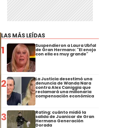
LAS MÁS LEÍDAS
Suspendieron a Laura Ubfal
1
de Gran Hermano: "El enojo
con ella es muy grande"
La Justicia desestimó una
2
denuncia de Wanda Nara
contra Alex Caniggia que
reclamará una millonaria
compensación económica
Rating: cuánto midió la
3
salida de Juanicar de Gran
Hermano Generación
Dorada