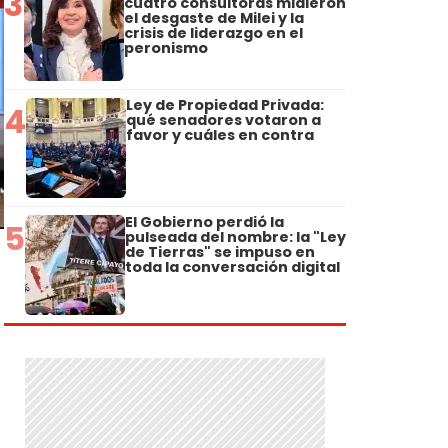
3
cuatro consultoras midieron
el desgaste de Milei y la
crisis de liderazgo en el
peronismo
Ley de Propiedad Privada:
4
qué senadores votaron a
favor y cuáles en contra
El Gobierno perdió la
5
pulseada del nombre: la "Ley
de Tierras" se impuso en
toda la conversación digital