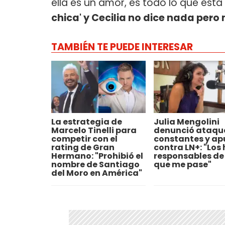
ella es un amor, es todo lo que está
chica' y Cecilia no dice nada pero
TAMBIÉN TE PUEDE INTERESAR
La estrategia de
Julia Mengolini
Marcelo Tinelli para
denunció ataqu
competir con el
constantes y ap
rating de Gran
contra LN+: "Los
Hermano: "Prohibió el
responsables de 
nombre de Santiago
que me pase"
del Moro en América"