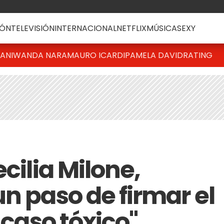
ÓN
TELEVISIÓN
INTERNACIONAL
NETFLIX
MÚSICA
SEXY
IANI
WANDA NARA
MAURO ICARDI
PAMELA DAVID
RATING
cilia Milone,
n paso de firmar el
 caso tóxico"