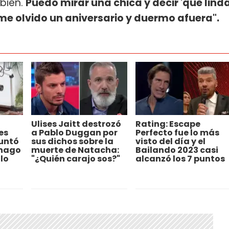
 bien.
Puedo mirar una chica y decir 'que lind
 me olvido un aniversario y duermo afuera".
Ulises Jaitt destrozó
Rating: Escape
es
a Pablo Duggan por
Perfecto fue lo más
untó
sus dichos sobre la
visto del día y el
 hago
muerte de Natacha:
Bailando 2023 casi
lo
"¿Quién carajo sos?"
alcanzó los 7 puntos