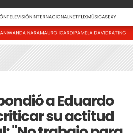
ÓN
TELEVISIÓN
INTERNACIONAL
NETFLIX
MÚSICA
SEXY
IANI
WANDA NARA
MAURO ICARDI
PAMELA DAVID
RATING
spondió a Eduardo
iticar su actitud
: "No trabajo para