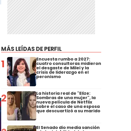
n
MÁS LEÍDAS DE PERFIL
Encuesta rumbo a 2027:
1
cuatro consultoras midieron
el desgaste de Milei y la
crisis de liderazgo en el
peronismo
La historia real de "Elize:
2
Sombras de una mujer", la
nueva película de Netflix
sobre el caso de una esposa
que descuartizó a su marido
El Senado dio media sanción