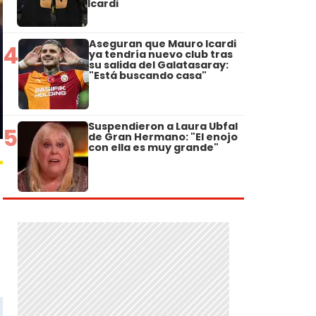
Icardi
Aseguran que Mauro Icardi
4
ya tendría nuevo club tras
su salida del Galatasaray:
"Está buscando casa"
Suspendieron a Laura Ubfal
5
de Gran Hermano: "El enojo
con ella es muy grande"