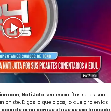
einmann
,
Nati Jota
sentenció: "Las redes son
n chiste. Digas lo que digas, lo que gira en las
 poco de pena porque el que ve eso le puede