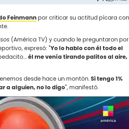
do Feinmann
por criticar su actitud pícara co
nte.
usos
(América TV) y cuando le preguntaron por
portivo, expresó: "
Yo lo hablo con él todo el
edacito...
él me venía tirando palitos al aire,
e tenemos desde hace un montón.
Si tengo 1%
 a alguien, no lo digo
", manifestó.