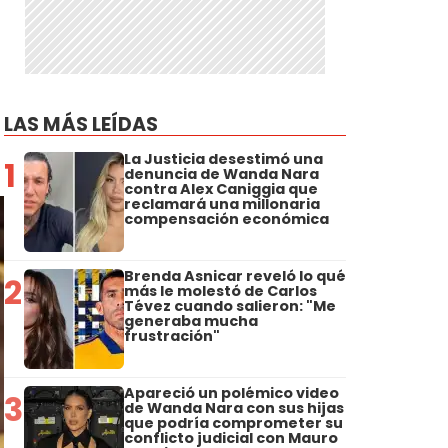
LAS MÁS LEÍDAS
o
La Justicia desestimó una
1
denuncia de Wanda Nara
contra Alex Caniggia que
reclamará una millonaria
compensación económica
Brenda Asnicar reveló lo qué
2
más le molestó de Carlos
Tévez cuando salieron: "Me
generaba mucha
frustración"
Apareció un polémico video
3
de Wanda Nara con sus hijas
que podría comprometer su
conflicto judicial con Mauro