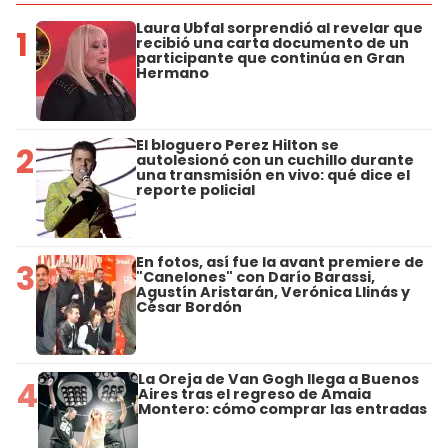
Laura Ubfal sorprendió al revelar que
1
recibió una carta documento de un
participante que continúa en Gran
Hermano
El bloguero Perez Hilton se
2
autolesionó con un cuchillo durante
una transmisión en vivo: qué dice el
reporte policial
En fotos, así fue la avant premiere de
3
"Canelones" con Darío Barassi,
Agustín Aristarán, Verónica Llinás y
César Bordón
La Oreja de Van Gogh llega a Buenos
4
Aires tras el regreso de Amaia
Montero: cómo comprar las entradas