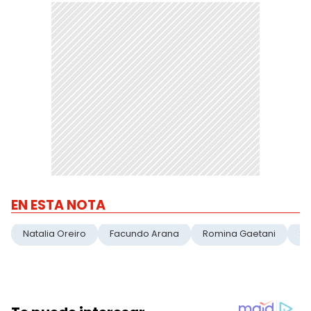
EN ESTA NOTA
Natalia Oreiro
Facundo Arana
Romina Gaetani
So