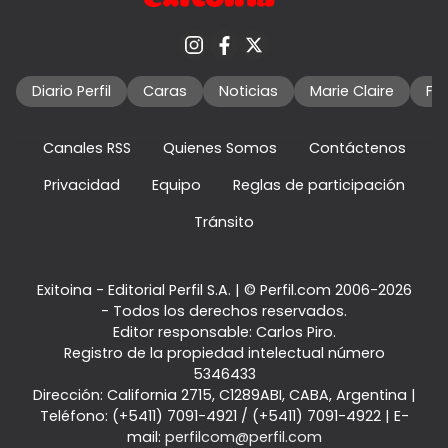
Diario Perfil
Caras
Noticias
Marie Claire
Fo
Canales RSS
Quienes Somos
Contáctenos
Privacidad
Equipo
Reglas de participación
Tránsito
Exitoina - Editorial Perfil S.A.
| © Perfil.com 2006-2026
- Todos los derechos reservados.
Editor responsable: Carlos Piro.
Registro de la propiedad intelectual número
5346433
Dirección:
California 2715
,
C1289ABI
,
CABA, Argentina
|
Teléfono:
(+5411) 7091-4921
/
(+5411) 7091-4922
| E-
mail:
perfilcom@perfil.com