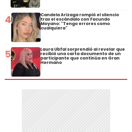
Candela Arizaga rompió el silencio
4
tras el escándalo con Facundo
Moyano: "Tengo errores como
cualquiera"
Laura Ubfal sorprendió al revelar que
5
recibió una carta documento de un
participante que continúa en Gran
Hermano