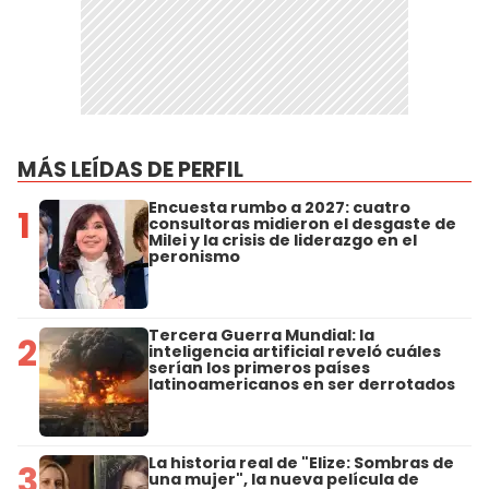
MÁS LEÍDAS DE PERFIL
Encuesta rumbo a 2027: cuatro
1
consultoras midieron el desgaste de
Milei y la crisis de liderazgo en el
peronismo
Tercera Guerra Mundial: la
2
inteligencia artificial reveló cuáles
serían los primeros países
latinoamericanos en ser derrotados
La historia real de "Elize: Sombras de
3
una mujer", la nueva película de