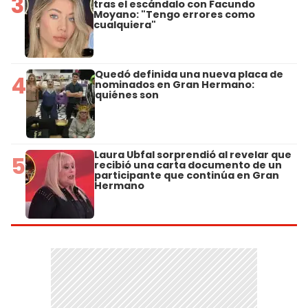
3
tras el escándalo con Facundo
Moyano: "Tengo errores como
cualquiera"
Quedó definida una nueva placa de
4
nominados en Gran Hermano:
quiénes son
Laura Ubfal sorprendió al revelar que
5
recibió una carta documento de un
participante que continúa en Gran
Hermano