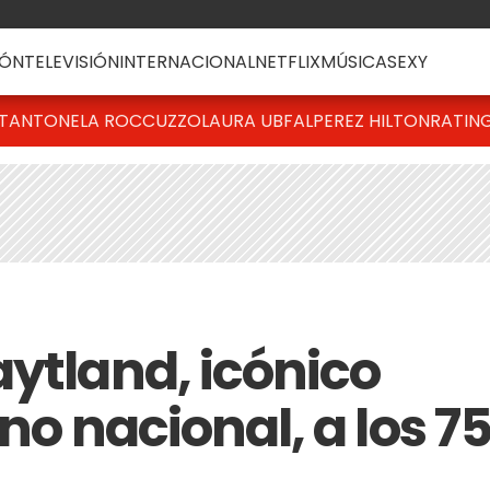
ÓN
TELEVISIÓN
INTERNACIONAL
NETFLIX
MÚSICA
SEXY
T
ANTONELA ROCCUZZO
LAURA UBFAL
PEREZ HILTON
RATIN
aytland, icónico
no nacional, a los 7