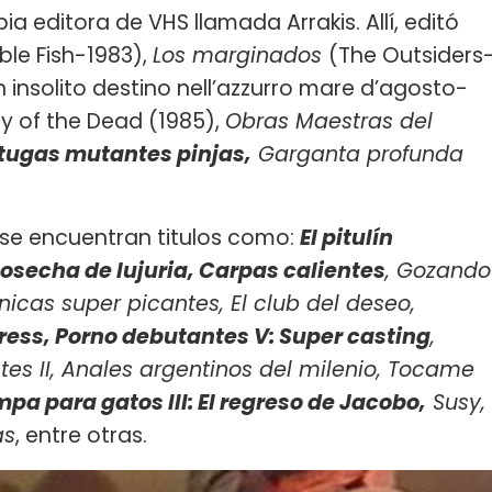
ia editora de VHS llamada Arrakis. Allí, editó
le Fish-1983),
Los marginados
(The Outsiders
n insolito destino nell’azzurro mare d’agosto-
y of the Dead (1985),
Obras Maestras del
rtugas mutantes pinjas,
Garganta profunda
 se encuentran titulos como:
El pitulín
 Cosecha de lujuria, Carpas calientes
, Gozando
icas super picantes, El club del deseo,
ess, Porno debutantes V: Super casting
,
es II, Anales argentinos del milenio, Tocame
pa para gatos III: El regreso de Jacobo,
Susy,
as
, entre otras.