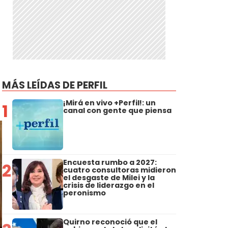
MÁS LEÍDAS DE PERFIL
¡Mirá en vivo +Perfil!: un
1
canal con gente que piensa
Encuesta rumbo a 2027:
2
cuatro consultoras midieron
el desgaste de Milei y la
crisis de liderazgo en el
peronismo
Quirno reconoció que el