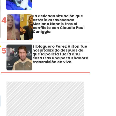
La delicada situación que
4
estaría atravesando
Mariana Nannis tras el
conflicto con Claudio Paul
Caniggia
El bloguero Perez Hilton fue
5
hospitalizado después de
que la policía fuera a su
casa tras una perturbadora
transmisión en vivo