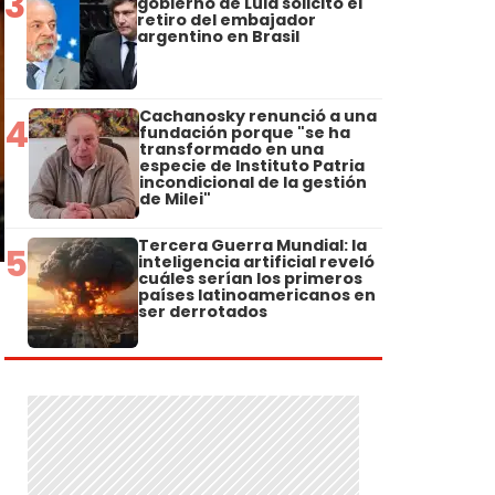
3
gobierno de Lula solicitó el
retiro del embajador
argentino en Brasil
Cachanosky renunció a una
4
fundación porque "se ha
transformado en una
especie de Instituto Patria
incondicional de la gestión
de Milei"
Tercera Guerra Mundial: la
5
inteligencia artificial reveló
cuáles serían los primeros
países latinoamericanos en
ser derrotados