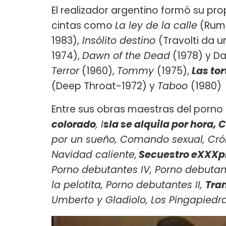
El realizador argentino formó su prop
cintas como
La ley de la calle
(Rumb
1983),
Insólito destino
(Travolti da u
1974),
Dawn of the Dead
(1978) y Da
Terror
(1960),
Tommy
(1975),
Las to
(Deep Throat-1972) y
Taboo
(1980)
Entre sus obras maestras del porno
colorado
, I
sla se alquila por hora,
por un sueño, Comando sexual, Crón
Navidad caliente,
Secuestro eXXXpr
Porno debutantes IV, Porno debutant
la pelotita, Porno debutantes II,
Tram
Umberto y Gladiolo, Los Pingapiedr