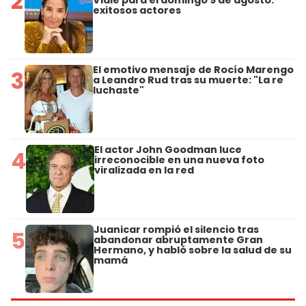
2
Viale para el domingo 9 de agosto:
exitosos actores
El emotivo mensaje de Rocío Marengo
3
a Leandro Rud tras su muerte: "La re
luchaste"
El actor John Goodman luce
4
irreconocible en una nueva foto
viralizada en la red
Juanicar rompió el silencio tras
5
abandonar abruptamente Gran
Hermano, y habló sobre la salud de su
mamá