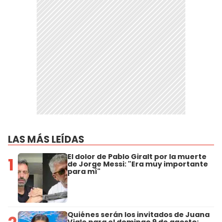
LAS MÁS LEÍDAS
El dolor de Pablo Giralt por la muerte
1
de Jorge Messi: "Era muy importante
para mí"
Quiénes serán los invitados de Juana