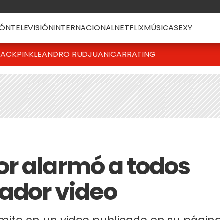
ÓN
TELEVISIÓN
INTERNACIONAL
NETFLIX
MÚSICA
SEXY
LACKPINK
LEANDRO RUD
JUANICAR
RATING
r alarmó a todos
ador video
dmite en un video publicado en su págin