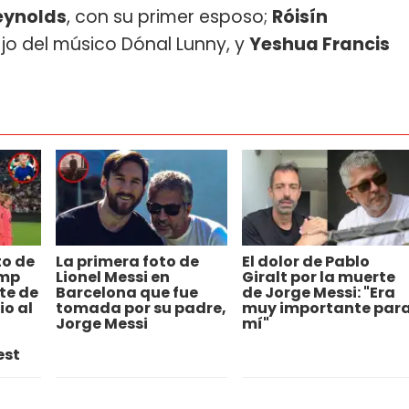
eynolds
, con su primer esposo;
Róisín
hijo del músico Dónal Lunny, y
Yeshua Francis
to de
La primera foto de
El dolor de Pablo
amp
Lionel Messi en
Giralt por la muerte
te de
Barcelona que fue
de Jorge Messi: "Era
io al
tomada por su padre,
muy importante par
Jorge Messi
mí"
est