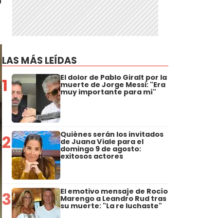
LAS MÁS LEÍDAS
El dolor de Pablo Giralt por la
1
muerte de Jorge Messi: "Era
muy importante para mí"
Quiénes serán los invitados
2
de Juana Viale para el
domingo 9 de agosto:
exitosos actores
El emotivo mensaje de Rocío
3
Marengo a Leandro Rud tras
su muerte: "La re luchaste"