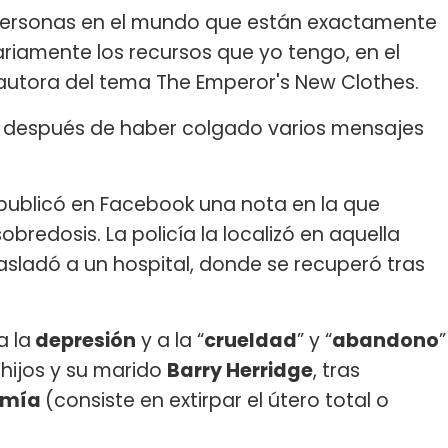
 personas en el mundo que están exactamente
ariamente los recursos que yo tengo, en el
a autora del tema The Emperor's New Clothes.
r, después de haber colgado varios mensajes
 publicó en Facebook una nota en la que
edosis. La policía la localizó en aquella
rasladó a un hospital, donde se recuperó tras
a la
depresión
y a la “
crueldad
” y “
abandono
”
 hijos y su marido
Barry Herridge
, tras
omía
(consiste en extirpar el útero total o