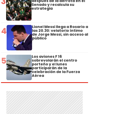
3
después de la derrota en el
Senado y recalcula su
estrategia
Lionel Messi llega a Rosario a
4
las 20.30: velatorio íntimo
de Jorge Messi, sin acceso al
público
Los aviones F 16
5
sobrevolarán el centro
porteño y el lunes
participarán de la
celebración de la Fuerza
Aérea