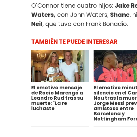
O'Connor tiene cuatro hijos:
Jake R
Waters,
con John Waters;
Shane
, 
Neil
, que tuvo con Frank Bonadio.
TAMBIÉN TE PUEDE INTERESAR
El emotivo mensaje
El emotivo minu
de Rocío Marengo a
silencio en el C
Leandro Rud tras su
Nou tras la muer
muerte: "La re
Jorge Messi prev
luchaste"
amistoso entre
Barcelona y
Nottingham For