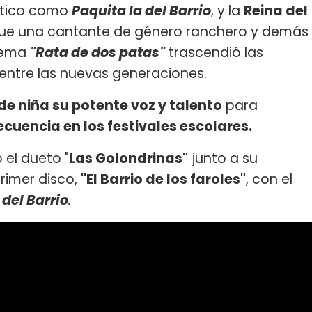
stico como
Paquita la del Barrio
, y la
Reina del
fue una cantante de género ranchero y demás
 tema
"Rata de dos patas"
trascendió las
d entre las nuevas generaciones.
de niña su potente voz y talento
para
ecuencia en los festivales escolares.
 el dueto "
Las Golondrinas"
junto a su
rimer disco,
"El Barrio de los faroles"
, con el
 del Barrio
.