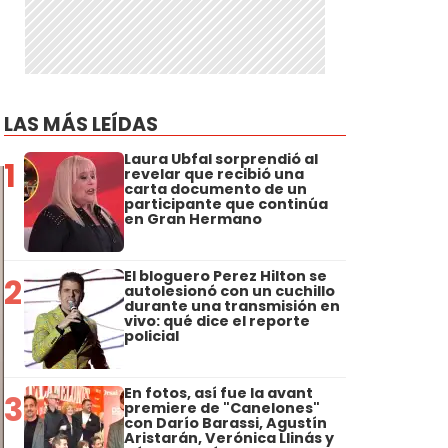
LAS MÁS LEÍDAS
Laura Ubfal sorprendió al
1
revelar que recibió una
carta documento de un
participante que continúa
en Gran Hermano
El bloguero Perez Hilton se
2
autolesionó con un cuchillo
durante una transmisión en
vivo: qué dice el reporte
policial
En fotos, así fue la avant
3
premiere de "Canelones"
con Darío Barassi, Agustín
Aristarán, Verónica Llinás y