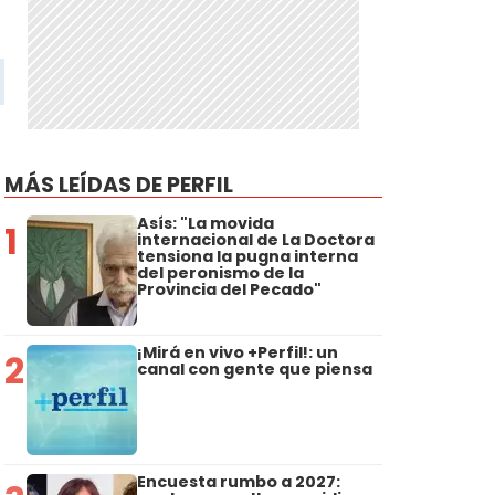
MÁS LEÍDAS DE PERFIL
Asís: "La movida
1
internacional de La Doctora
tensiona la pugna interna
del peronismo de la
Provincia del Pecado"
¡Mirá en vivo +Perfil!: un
2
canal con gente que piensa
Encuesta rumbo a 2027: