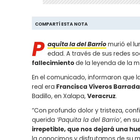
COMPARTÍ ESTA NOTA
P
aquita la del Barrio
murió el lu
edad. A través de sus redes soc
fallecimiento
de la leyenda de la 
En el comunicado, informaron que la
real era
Francisca Viveros Barrada
Badillo, en Xalapa,
Veracruz
.
“Con profundo dolor y tristeza, conf
querida
‘Paquita la del Barrio’
, en s
irrepetible, que nos dejará una hu
la conocimos y disfrutamos de su mús