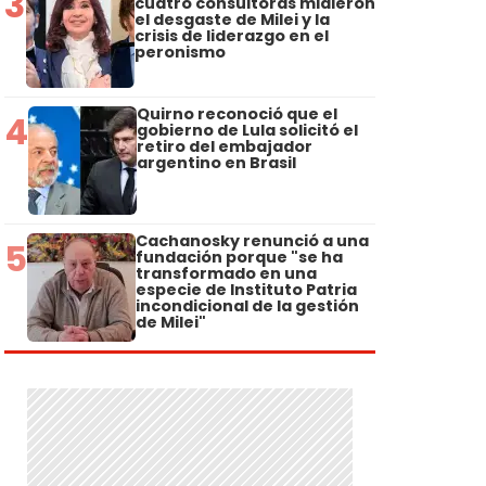
3
cuatro consultoras midieron
el desgaste de Milei y la
crisis de liderazgo en el
peronismo
Quirno reconoció que el
4
gobierno de Lula solicitó el
retiro del embajador
argentino en Brasil
Cachanosky renunció a una
5
fundación porque "se ha
transformado en una
especie de Instituto Patria
incondicional de la gestión
de Milei"