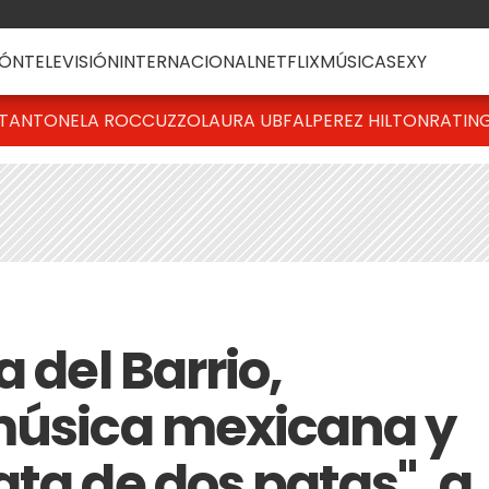
ÓN
TELEVISIÓN
INTERNACIONAL
NETFLIX
MÚSICA
SEXY
T
ANTONELA ROCCUZZO
LAURA UBFAL
PEREZ HILTON
RATIN
 del Barrio,
música mexicana y
ta de dos patas", a