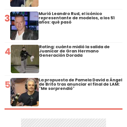
Murió Leandro Rud, el icónico
3
representante de modelos, a los 51
años: qué pasó
Rating: cuánto midió la salida de
4
Juanicar de Gran Hermano
Generación Dorada
La propuesta de Pamela David a Ángel
5
de Brito tras anunciar el final de LAM:
"Me sorprendió"