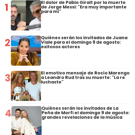
El dolor de Pablo Giralt por la muerte
1
de Jorge Messi: "Era muy importante
para mí"
Quiénes serán los invitados de Juana
2
Viale para el domingo 9 de agosto:
exitosos actores
El emotivo mensaje de Rocío Marengo
3
a Leandro Rud tras su muerte: "La re
luchaste"
Quiénes serán los invitados de La
4
Peña de Morfi el domingo 9 de agosto:
grandes revelaciones de la música