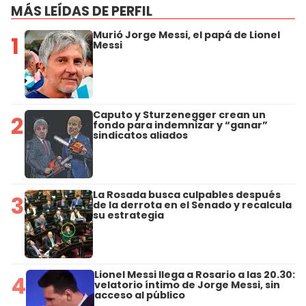
MÁS LEÍDAS DE PERFIL
Murió Jorge Messi, el papá de Lionel
1
Messi
Caputo y Sturzenegger crean un
2
fondo para indemnizar y “ganar”
sindicatos aliados
La Rosada busca culpables después
3
de la derrota en el Senado y recalcula
su estrategia
Lionel Messi llega a Rosario a las 20.30:
4
velatorio íntimo de Jorge Messi, sin
acceso al público