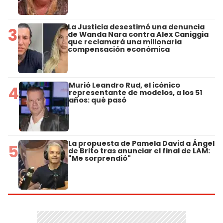
La Justicia desestimó una denuncia
3
de Wanda Nara contra Alex Caniggia
que reclamará una millonaria
compensación económica
Murió Leandro Rud, el icónico
4
representante de modelos, a los 51
años: qué pasó
La propuesta de Pamela David a Ángel
5
de Brito tras anunciar el final de LAM:
"Me sorprendió"