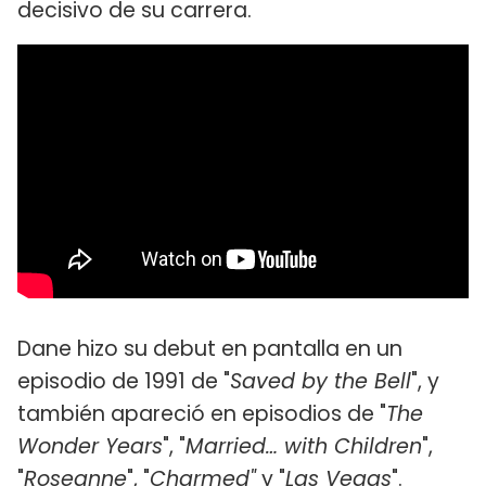
decisivo de su carrera.
Dane hizo su debut en pantalla en un
episodio de 1991 de "
Saved by the Bell
", y
también apareció en episodios de "
The
Wonder Years
", "
Married… with Children
",
"
Roseanne
", "
Charmed"
y "
Las Vegas
".