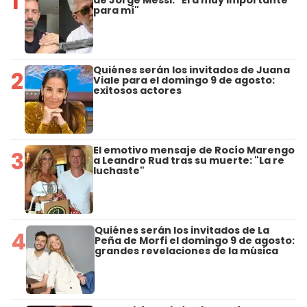
1
de Jorge Messi: "Era muy importante
para mí"
Quiénes serán los invitados de Juana
2
Viale para el domingo 9 de agosto:
exitosos actores
El emotivo mensaje de Rocío Marengo
3
a Leandro Rud tras su muerte: "La re
luchaste"
Quiénes serán los invitados de La
4
Peña de Morfi el domingo 9 de agosto:
grandes revelaciones de la música