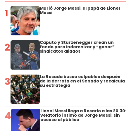
Murió Jorge Messi, el papá de Lionel
1
Messi
Caputo y Sturzenegger crean un
2
fondo para indemnizar y “ganar”
sindicatos aliados
La Rosada busca culpables después
3
de la derrota en el Senado y recalcula
su estrategia
Lionel Messi llega a Rosario a las 20.30:
4
velatorio íntimo de Jorge Messi, sin
acceso al público