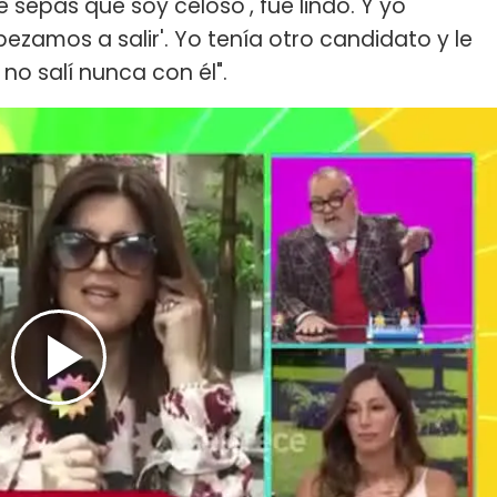
sepas que soy celoso', fue lindo. Y yo
zamos a salir'. Yo tenía otro candidato y le
 no salí nunca con él".