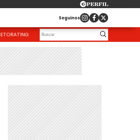
Seguinos
IETO
RATING