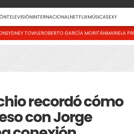
ÓN
TELEVISIÓN
INTERNACIONAL
NETFLIX
MÚSICA
SEXY
TON
SYDNEY TOWLE
ROBERTO GARCÍA MORITÁN
MARIELA PR
chio recordó cómo
beso con Jorge
na conexión