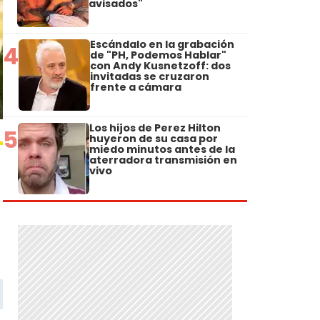
avisados"
Escándalo en la grabación
4
de "PH, Podemos Hablar"
con Andy Kusnetzoff: dos
invitadas se cruzaron
frente a cámara
Los hijos de Perez Hilton
5
huyeron de su casa por
miedo minutos antes de la
aterradora transmisión en
vivo