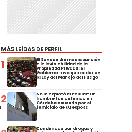
a
MÁS LEÍDAS DE PERFIL
El Senado dio media sanción
1
a la Inviolabilidad de la
Propiedad Privada: el
Gobierno tuvo que ceder en
la Ley del Manejo del Fuego
No le explotó el celular: un
2
hombre fue detenido en
Córdoba acusado por el
a
femicidio de su esposa
Condenado por drogas y