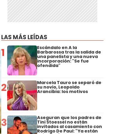
LAS MÁS LEÍDAS
Escándalo en A la
1
Barbarossa tras la salida de
una panelista y una nueva
incorporación: "Se fue
ofendida"
Marcela Tauro se separó de
2
su novio, Leopoldo
Arancibia: los motivos
Aseguran que los padres de
3
Tini Stoessel no están
invitados al casamiento con
Rodrigo De Paul: "Ya están