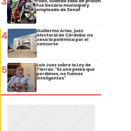
3
robo, cuando salió de prisión
fue becario municipal y
empleado de Senaf
Guillermo Arias, juez
4
electoral de Córdoba: no
cesa la polémica por el
concurso
Luis Juez sobre la Ley de
5
Tierras: "Es una pelea que
perdimos, no fuimos
inteligentes"