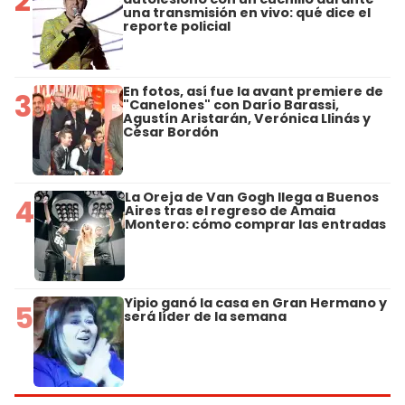
2
una transmisión en vivo: qué dice el
reporte policial
En fotos, así fue la avant premiere de
3
"Canelones" con Darío Barassi,
Agustín Aristarán, Verónica Llinás y
César Bordón
La Oreja de Van Gogh llega a Buenos
4
Aires tras el regreso de Amaia
Montero: cómo comprar las entradas
Yipio ganó la casa en Gran Hermano y
5
será líder de la semana