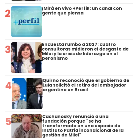
¡Mirá en vivo +Perfil!: un canal con
2
gente que piensa
Encuesta rumbo a 2027: cuatro
3
consultoras midieron el desgaste de
Milei y la crisis de liderazgo en el
peronismo
Quirno reconoció que el gobierno de
4
Lula solicitó el retiro del embajador
argentino en Brasil
Cachanosky renunció a una
5
fundación porque "se ha
transformado en una especie de
Instituto Patria incondicional de la
gestión de Milei"