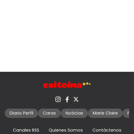
Diario Perfil
Caras
Noticias
Marie Claire
Fo
Canales RSS
Quienes Somos
Contáctenos