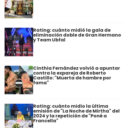
Rating: cuánto midió la gala de
eliminación doble de Gran Hermano
y Team Ubfal
Cinthia Fernández volvió a apuntar
contra la expareja de Roberto
Castillo: "Muerta de hambre por
fama"
Rating: cuánto midio la última
emisión de "La Noche de Mirtha" del
2024 y la repetición de "Poné a
Francella"