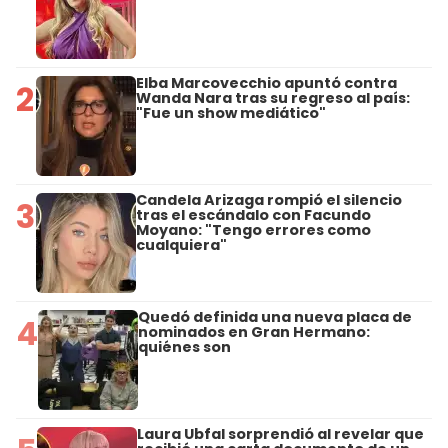
Elba Marcovecchio apuntó contra
2
Wanda Nara tras su regreso al país:
"Fue un show mediático"
Candela Arizaga rompió el silencio
3
tras el escándalo con Facundo
Moyano: "Tengo errores como
cualquiera"
Quedó definida una nueva placa de
4
nominados en Gran Hermano:
quiénes son
Laura Ubfal sorprendió al revelar que