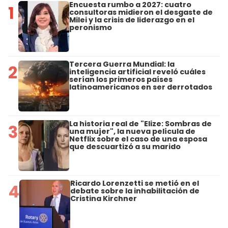
Encuesta rumbo a 2027: cuatro
1
consultoras midieron el desgaste de
Milei y la crisis de liderazgo en el
peronismo
Tercera Guerra Mundial: la
2
inteligencia artificial reveló cuáles
serían los primeros países
latinoamericanos en ser derrotados
La historia real de "Elize: Sombras de
3
una mujer", la nueva película de
Netflix sobre el caso de una esposa
que descuartizó a su marido
Ricardo Lorenzetti se metió en el
4
debate sobre la inhabilitación de
Cristina Kirchner