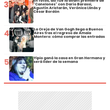
En fotos, así fue la avant premiere de
3
"Canelones" con Darío Barassi,
Agustín Aristarán, Verónica Llinás y
César Bordón
La Oreja de Van Gogh llega a Buenos
4
Aires tras el regreso de Amaia
Montero: cómo comprar las entradas
Yipio ganó la casa en Gran Hermano y
5
será líder de la semana