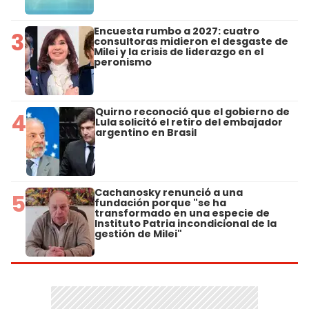
Encuesta rumbo a 2027: cuatro
3
consultoras midieron el desgaste de
Milei y la crisis de liderazgo en el
peronismo
Quirno reconoció que el gobierno de
4
Lula solicitó el retiro del embajador
argentino en Brasil
Cachanosky renunció a una
5
fundación porque "se ha
transformado en una especie de
Instituto Patria incondicional de la
gestión de Milei"