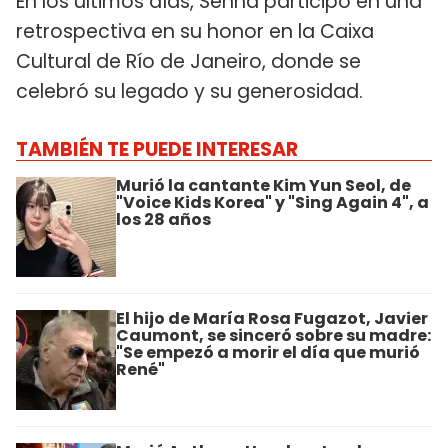
En los últimos días, Senna participó en una
retrospectiva en su honor en la Caixa
Cultural de Río de Janeiro, donde se
celebró su legado y su generosidad.
TAMBIÉN TE PUEDE INTERESAR
Murió la cantante Kim Yun Seol, de
"Voice Kids Korea" y "Sing Again 4", a
los 28 años
El hijo de María Rosa Fugazot, Javier
Caumont, se sinceró sobre su madre:
"Se empezó a morir el día que murió
René"