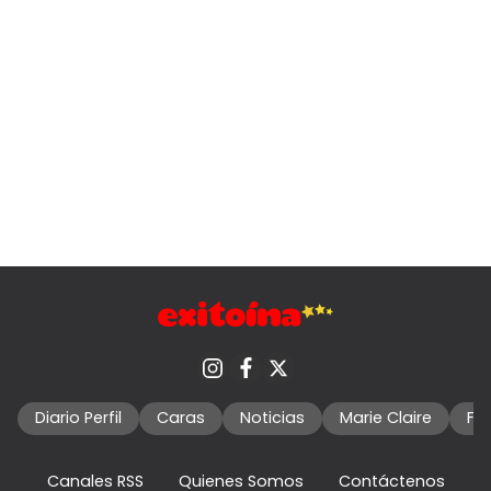
Diario Perfil
Caras
Noticias
Marie Claire
Fo
Canales RSS
Quienes Somos
Contáctenos