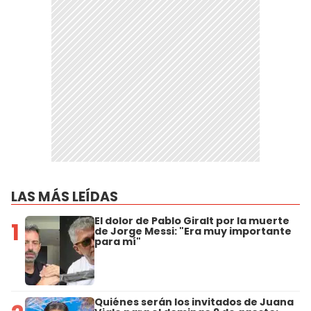
LAS MÁS LEÍDAS
El dolor de Pablo Giralt por la muerte
1
de Jorge Messi: "Era muy importante
para mí"
Quiénes serán los invitados de Juana