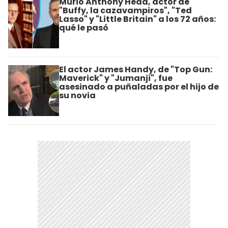
Murió Anthony Head, actor de
"Buffy, la cazavampiros", "Ted
Lasso" y "Little Britain" a los 72 años:
qué le pasó
El actor James Handy, de "Top Gun:
Maverick" y "Jumanji", fue
asesinado a puñaladas por el hijo de
su novia