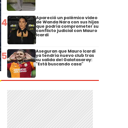
Apareció un polémico video
4
de Wanda Nara con sus hijas
que podría comprometer su
conflicto judicial con Mauro
Icardi
Aseguran que Mauro Icardi
5
ya tendría nuevo club tras
su salida del Galatasaray:
"Está buscando casa"