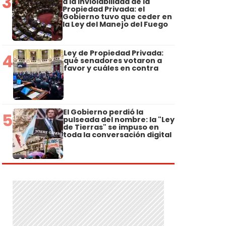
3
a la Inviolabilidad de la
Propiedad Privada: el
Gobierno tuvo que ceder en
la Ley del Manejo del Fuego
Ley de Propiedad Privada:
4
qué senadores votaron a
favor y cuáles en contra
El Gobierno perdió la
5
pulseada del nombre: la "Ley
de Tierras" se impuso en
toda la conversación digital