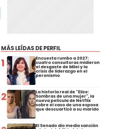
MÁS LEÍDAS DE PERFIL
Encuesta rumbo a 2027:
1
cuatro consultoras midieron
el desgaste de Milei y la
crisis de liderazgo en el
peronismo
La historia real de "Elize:
2
Sombras de una mujer", la
nueva película de Netflix
sobre el caso de una esposa
que descuartizó a su marido
El Senado dio media sanción