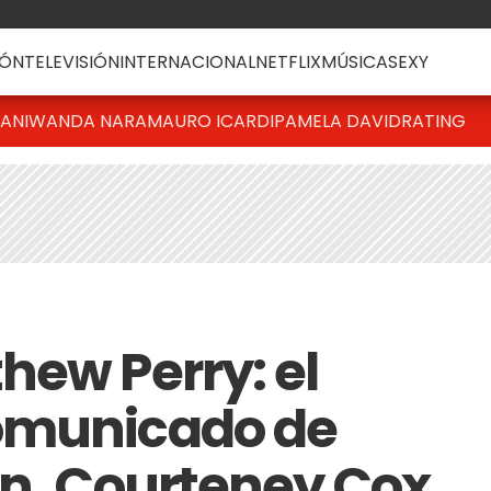
ÓN
TELEVISIÓN
INTERNACIONAL
NETFLIX
MÚSICA
SEXY
IANI
WANDA NARA
MAURO ICARDI
PAMELA DAVID
RATING
hew Perry: el
omunicado de
on, Courteney Cox,