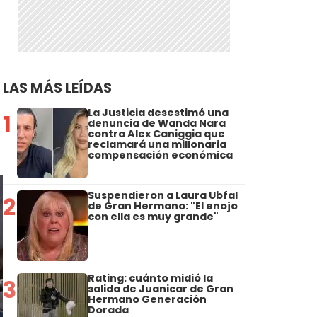
LAS MÁS LEÍDAS
La Justicia desestimó una
1
denuncia de Wanda Nara
contra Alex Caniggia que
reclamará una millonaria
compensación económica
Suspendieron a Laura Ubfal
2
de Gran Hermano: "El enojo
con ella es muy grande"
Rating: cuánto midió la
3
salida de Juanicar de Gran
Hermano Generación
Dorada