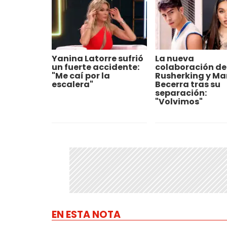
Yanina Latorre sufrió
La nueva
un fuerte accidente:
colaboración de
"Me caí por la
Rusherking y Ma
escalera"
Becerra tras su
separación:
"Volvimos"
EN ESTA NOTA