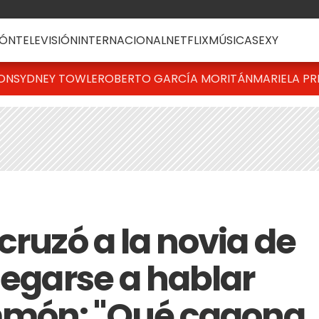
ÓN
TELEVISIÓN
INTERNACIONAL
NETFLIX
MÚSICA
SEXY
TON
SYDNEY TOWLE
ROBERTO GARCÍA MORITÁN
MARIELA PR
cruzó a la novia de
negarse a hablar
mmón: "Qué cagona