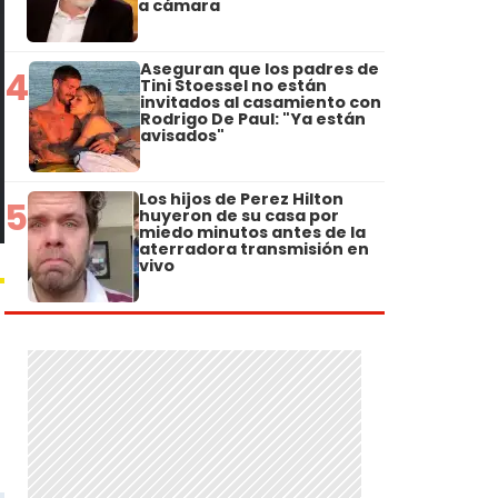
a cámara
Aseguran que los padres de
4
Tini Stoessel no están
invitados al casamiento con
Rodrigo De Paul: "Ya están
avisados"
Los hijos de Perez Hilton
5
huyeron de su casa por
miedo minutos antes de la
aterradora transmisión en
vivo