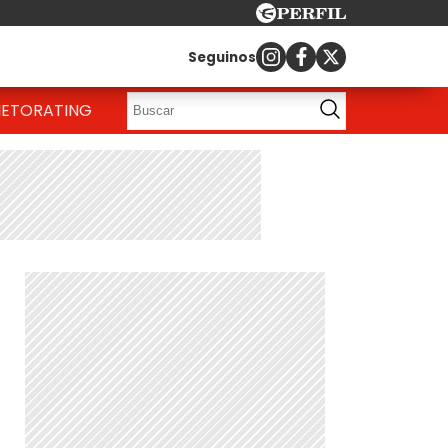
Seguinos
IETO
RATING