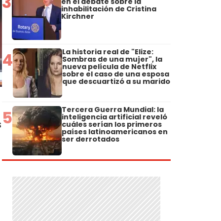
3
en el debate sobre la
inhabilitación de Cristina
Kirchner
La historia real de "Elize:
4
Sombras de una mujer", la
nueva película de Netflix
sobre el caso de una esposa
que descuartizó a su marido
Tercera Guerra Mundial: la
5
inteligencia artificial reveló
s
cuáles serían los primeros
países latinoamericanos en
ser derrotados