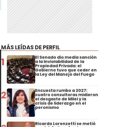
MÁS LEÍDAS DE PERFIL
El Senado dio media sanción
1
a la Inviolabilidad de la
Propiedad Privada: el
Gobierno tuvo que ceder en
la Ley del Manejo del Fuego
Encuesta rumbo a 2027:
2
cuatro consultoras midieron
el desgaste de Milei y la
crisis de liderazgo en el
peronismo
Ricardo Lorenzetti se metió