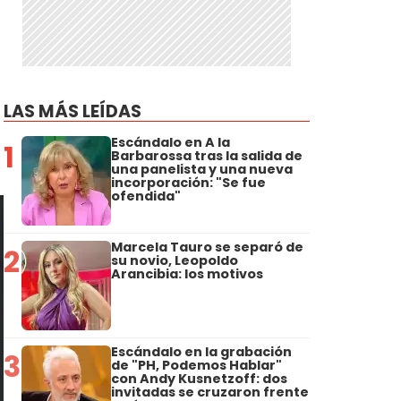
LAS MÁS LEÍDAS
Escándalo en A la
1
Barbarossa tras la salida de
una panelista y una nueva
incorporación: "Se fue
ofendida"
Marcela Tauro se separó de
2
su novio, Leopoldo
Arancibia: los motivos
Escándalo en la grabación
3
de "PH, Podemos Hablar"
con Andy Kusnetzoff: dos
invitadas se cruzaron frente