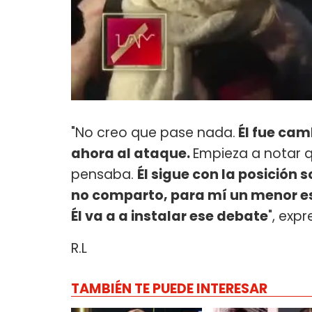
"No creo que pase nada.
Él fue cam
ahora al ataque.
Empieza a notar q
pensaba.
Él sigue con la posición s
no comparto, para mí un menor e
Él va a a instalar ese debate
", exp
R.L
TAMBIÉN TE PUEDE INTERESAR