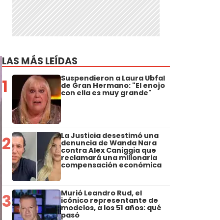
LAS MÁS LEÍDAS
Suspendieron a Laura Ubfal
1
de Gran Hermano: "El enojo
con ella es muy grande"
La Justicia desestimó una
2
denuncia de Wanda Nara
contra Alex Caniggia que
reclamará una millonaria
compensación económica
Murió Leandro Rud, el
3
icónico representante de
modelos, a los 51 años: qué
pasó