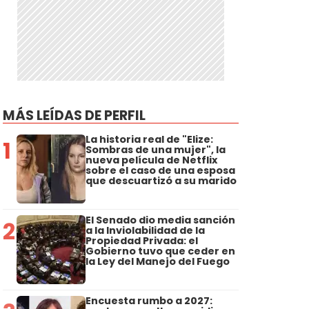
MÁS LEÍDAS DE PERFIL
La historia real de "Elize:
1
Sombras de una mujer", la
nueva película de Netflix
sobre el caso de una esposa
que descuartizó a su marido
El Senado dio media sanción
2
a la Inviolabilidad de la
Propiedad Privada: el
Gobierno tuvo que ceder en
la Ley del Manejo del Fuego
Encuesta rumbo a 2027: