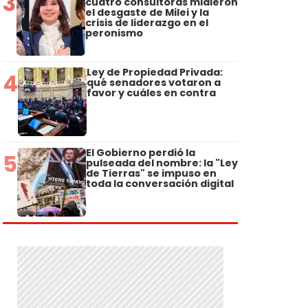
3
cuatro consultoras midieron
el desgaste de Milei y la
crisis de liderazgo en el
peronismo
Ley de Propiedad Privada:
4
qué senadores votaron a
favor y cuáles en contra
El Gobierno perdió la
5
pulseada del nombre: la "Ley
de Tierras" se impuso en
toda la conversación digital