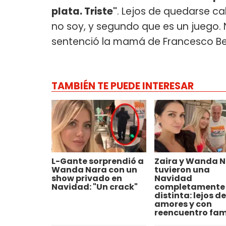
plata. Triste"
. Lejos de quedarse ca
no soy, y segundo que es un juego
sentenció la mamá de Francesco Ben
TAMBIÉN TE PUEDE INTERESAR
L-Gante sorprendió a
Zaira y Wanda 
Wanda Nara con un
tuvieron una
show privado en
Navidad
Navidad: "Un crack"
completamente
distinta: lejos de
amores y con
reencuentro fam