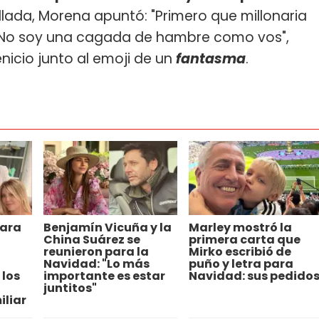
llada, Morena apuntó: "Primero que millonaria
. No soy una cagada de hambre como vos",
icio junto al emoji de un
fantasma
.
Nara
Benjamín Vicuña y la
Marley mostró la
China Suárez se
primera carta que
reunieron para la
Mirko escribió de
Navidad: "Lo más
puño y letra para
 los
importante es estar
Navidad: sus pedido
juntitos"
iliar