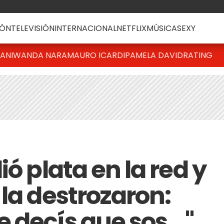
ÓN
TELEVISIÓN
INTERNACIONAL
NETFLIX
MÚSICA
SEXY
IANI
WANDA NARA
MAURO ICARDI
PAMELA DAVID
RATING
ió plata en la red y
la destrozaron:
decís que sos..."