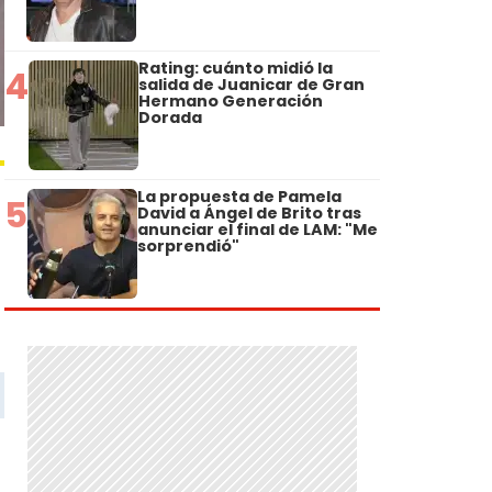
Rating: cuánto midió la
4
salida de Juanicar de Gran
Hermano Generación
Dorada
La propuesta de Pamela
5
David a Ángel de Brito tras
anunciar el final de LAM: "Me
sorprendió"