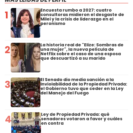
Encuesta rumbo a 2027: cuatro
1
consultoras midieron el desgaste de
Milei y la crisis de liderazgo en el
peronismo
La historia real de "Elize: Sombras de
2
una mujer", la nueva película de
Netflix sobre el caso de una esposa
que descuartizó a su marido
El Senado dio media sanción a la
3
Inviolabilidad de la Propiedad Privada:
el Gobierno tuvo que ceder en la Ley
del Manejo del Fuego
Ley de Propiedad Privada: qué
4
senadores votaron a favor y cuáles
en contra