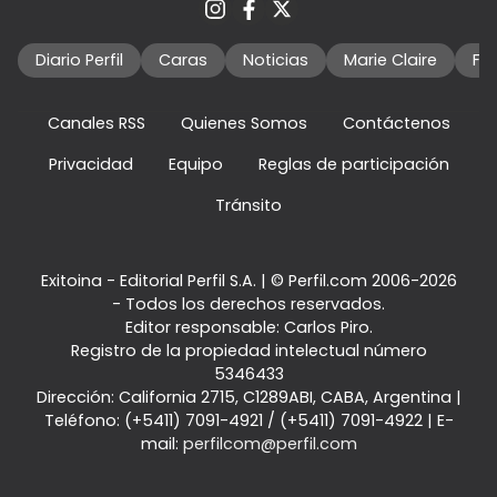
Diario Perfil
Caras
Noticias
Marie Claire
Fo
Canales RSS
Quienes Somos
Contáctenos
Privacidad
Equipo
Reglas de participación
Tránsito
Exitoina - Editorial Perfil S.A.
| © Perfil.com 2006-2026
- Todos los derechos reservados.
Editor responsable: Carlos Piro.
Registro de la propiedad intelectual número
5346433
Dirección:
California 2715
,
C1289ABI
,
CABA, Argentina
|
Teléfono:
(+5411) 7091-4921
/
(+5411) 7091-4922
| E-
mail:
perfilcom@perfil.com