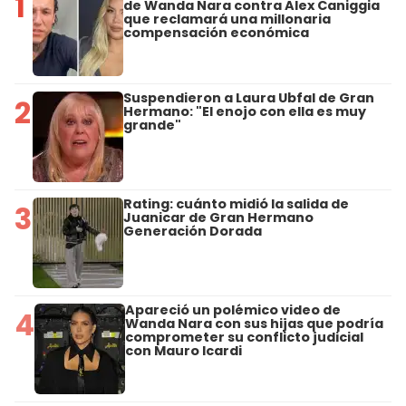
1
de Wanda Nara contra Alex Caniggia
que reclamará una millonaria
compensación económica
Suspendieron a Laura Ubfal de Gran
2
Hermano: "El enojo con ella es muy
grande"
Rating: cuánto midió la salida de
3
Juanicar de Gran Hermano
Generación Dorada
Apareció un polémico video de
4
Wanda Nara con sus hijas que podría
comprometer su conflicto judicial
con Mauro Icardi