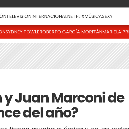
ÓN
TELEVISIÓN
INTERNACIONAL
NETFLIX
MÚSICA
SEXY
TON
SYDNEY TOWLE
ROBERTO GARCÍA MORITÁN
MARIELA PR
 y Juan Marconi de
nce del año?