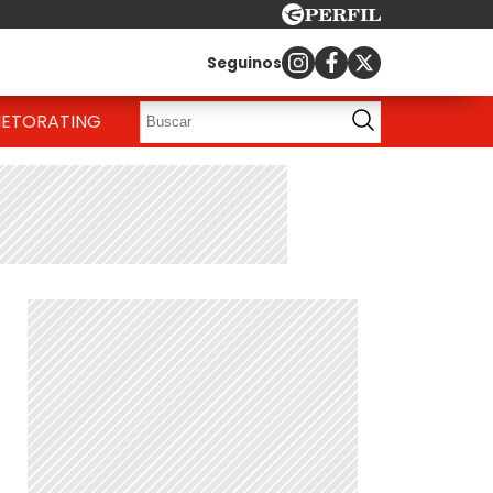
Seguinos
IETO
RATING