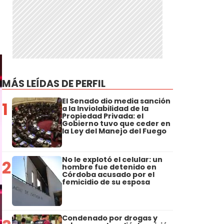
MÁS LEÍDAS DE PERFIL
El Senado dio media sanción
1
a la Inviolabilidad de la
Propiedad Privada: el
Gobierno tuvo que ceder en
la Ley del Manejo del Fuego
No le explotó el celular: un
2
hombre fue detenido en
Córdoba acusado por el
femicidio de su esposa
Condenado por drogas y