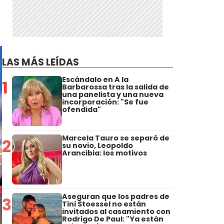
s
LAS MÁS LEÍDAS
Escándalo en A la
1
Barbarossa tras la salida de
una panelista y una nueva
incorporación: "Se fue
ofendida"
Marcela Tauro se separó de
2
su novio, Leopoldo
Arancibia: los motivos
Aseguran que los padres de
3
Tini Stoessel no están
invitados al casamiento con
Rodrigo De Paul: "Ya están