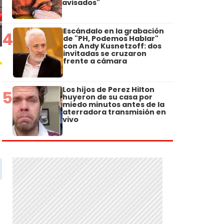
avisados"
Escándalo en la grabación
4
de "PH, Podemos Hablar"
con Andy Kusnetzoff: dos
invitadas se cruzaron
frente a cámara
Los hijos de Perez Hilton
5
huyeron de su casa por
miedo minutos antes de la
aterradora transmisión en
vivo