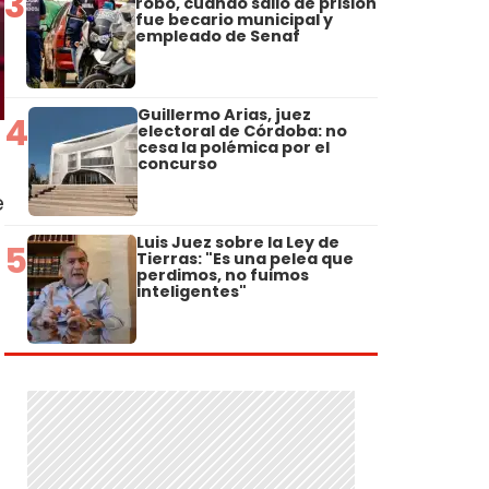
3
robo, cuando salió de prisión
fue becario municipal y
empleado de Senaf
Guillermo Arias, juez
4
electoral de Córdoba: no
cesa la polémica por el
concurso
e
Luis Juez sobre la Ley de
5
Tierras: "Es una pelea que
perdimos, no fuimos
inteligentes"