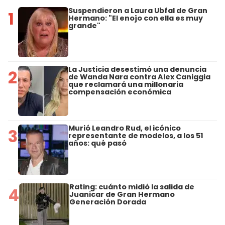
Suspendieron a Laura Ubfal de Gran
1
Hermano: "El enojo con ella es muy
grande"
La Justicia desestimó una denuncia
2
de Wanda Nara contra Alex Caniggia
que reclamará una millonaria
compensación económica
Murió Leandro Rud, el icónico
3
representante de modelos, a los 51
años: qué pasó
Rating: cuánto midió la salida de
4
Juanicar de Gran Hermano
Generación Dorada