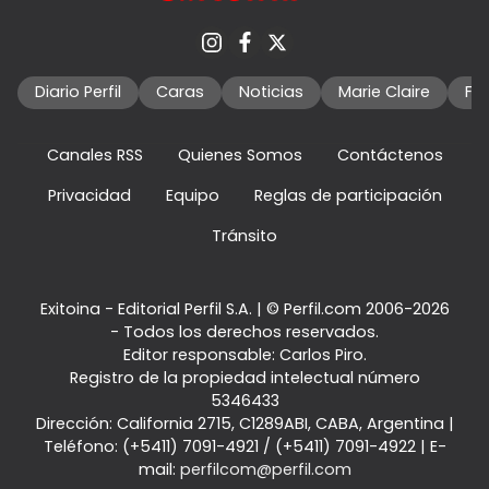
Diario Perfil
Caras
Noticias
Marie Claire
Fo
Canales RSS
Quienes Somos
Contáctenos
Privacidad
Equipo
Reglas de participación
Tránsito
Exitoina - Editorial Perfil S.A.
| © Perfil.com 2006-2026
- Todos los derechos reservados.
Editor responsable: Carlos Piro.
Registro de la propiedad intelectual número
5346433
Dirección:
California 2715
,
C1289ABI
,
CABA, Argentina
|
Teléfono:
(+5411) 7091-4921
/
(+5411) 7091-4922
| E-
mail:
perfilcom@perfil.com