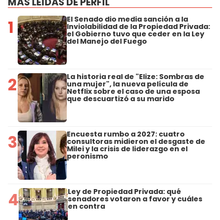
MÁS LEÍDAS DE PERFIL
El Senado dio media sanción a la
1
Inviolabilidad de la Propiedad Privada:
el Gobierno tuvo que ceder en la Ley
del Manejo del Fuego
La historia real de "Elize: Sombras de
2
una mujer", la nueva película de
Netflix sobre el caso de una esposa
que descuartizó a su marido
Encuesta rumbo a 2027: cuatro
3
consultoras midieron el desgaste de
Milei y la crisis de liderazgo en el
peronismo
Ley de Propiedad Privada: qué
4
senadores votaron a favor y cuáles
en contra