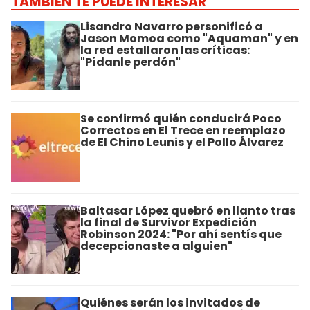
TAMBIÉN TE PUEDE INTERESAR
Lisandro Navarro personificó a
Jason Momoa como "Aquaman" y en
la red estallaron las críticas:
"Pídanle perdón"
Se confirmó quién conducirá Poco
Correctos en El Trece en reemplazo
de El Chino Leunis y el Pollo Álvarez
Baltasar López quebró en llanto tras
la final de Survivor Expedición
Robinson 2024: "Por ahí sentís que
decepcionaste a alguien"
Quiénes serán los invitados de