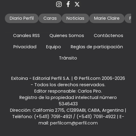
Diario Perfil
Caras
Noticias
Marie Claire
Fo
Canales RSS
Quienes Somos
Contáctenos
Privacidad
Equipo
Reglas de participación
Tránsito
Exitoina - Editorial Perfil S.A.
| © Perfil.com 2006-2026
- Todos los derechos reservados.
Editor responsable: Carlos Piro.
Registro de la propiedad intelectual número
5346433
Dirección:
California 2715
,
C1289ABI
,
CABA, Argentina
|
Teléfono:
(+5411) 7091-4921
/
(+5411) 7091-4922
| E-
mail:
perfilcom@perfil.com