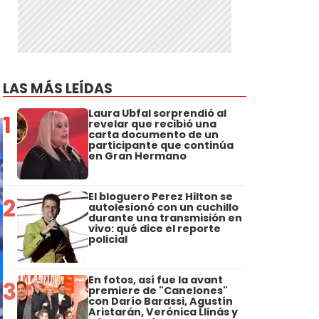
LAS MÁS LEÍDAS
Laura Ubfal sorprendió al
1
revelar que recibió una
carta documento de un
participante que continúa
en Gran Hermano
El bloguero Perez Hilton se
2
autolesionó con un cuchillo
durante una transmisión en
vivo: qué dice el reporte
policial
En fotos, así fue la avant
3
premiere de "Canelones"
con Darío Barassi, Agustín
Aristarán, Verónica Llinás y