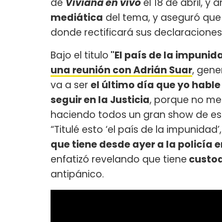
de
Viviana en vivo
el 18 de abril, y
mediática
del tema, y aseguró que 
donde rectificará sus declaraciones
Bajo el titulo
"El país de la impunid
una reunión con Adrián Suar
, gen
va a ser
el último día que yo habl
seguir en la Justicia
, porque no me
haciendo todos un gran show de est
“Titulé esto ‘el país de la impunida
que tiene desde ayer a la policía 
enfatizó revelando que tiene
custod
antipánico.