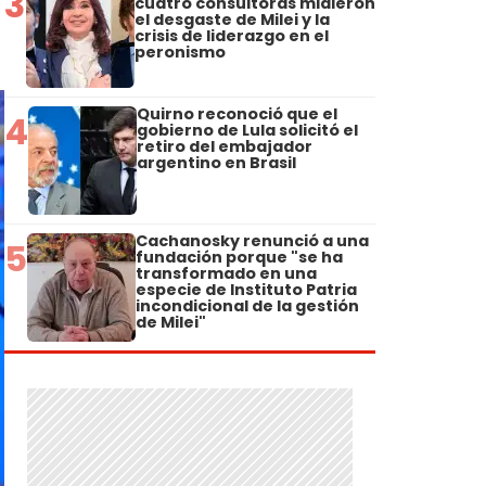
3
cuatro consultoras midieron
el desgaste de Milei y la
crisis de liderazgo en el
peronismo
Quirno reconoció que el
4
gobierno de Lula solicitó el
retiro del embajador
argentino en Brasil
Cachanosky renunció a una
5
fundación porque "se ha
transformado en una
especie de Instituto Patria
incondicional de la gestión
de Milei"