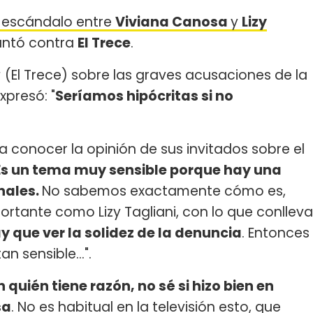
l escándalo entre
Viviana Canosa
y
Lizy
untó contra
El Trece
.
a
(El Trece) sobre las graves acusaciones de la
xpresó: "
Seríamos hipócritas si no
a conocer la opinión de sus invitados sobre el
Es un tema muy sensible porque hay una
nales.
No sabemos exactamente cómo es,
ortante como Lizy Tagliani, con lo que conlleva
y que ver la solidez de la denuncia
. Entonces
n sensible...".
 quién tiene razón, no sé si hizo bien en
sa
. No es habitual en la televisión esto, que