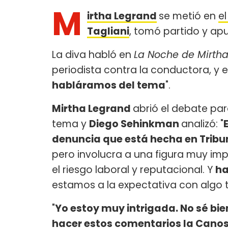
M
irtha Legrand
se metió en
e
Tagliani
, tomó partido y ap
La diva habló en
La Noche de Mirth
periodista contra la conductora, y e
habláramos del tema
".
Mirtha Legrand
abrió el debate par
tema y
Diego Sehinkman
analizó: "
denuncia que está hecha en Tribu
pero involucra a una figura muy imp
el riesgo laboral y reputacional. Y
ha
estamos a la expectativa con algo ta
"
Yo estoy muy intrigada. No sé bien
hacer estos comentarios la Cano