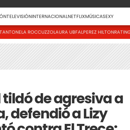
ÓN
TELEVISIÓN
INTERNACIONAL
NETFLIX
MÚSICA
SEXY
T
ANTONELA ROCCUZZO
LAURA UBFAL
PEREZ HILTON
RATIN
tildó de agresiva a
, defendió a Lizy
tó contra El Trece: