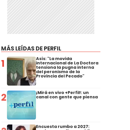
MÁS LEÍDAS DE PERFIL
Asís: "La movida
1
internacional de La Doctora
tensiona la pugna interna
del peronismo de la
Provincia del Pecado"
¡Mirá en vivo +Perfil!: un
2
canal con gente que piensa
Encuesta rumbo a 2027: