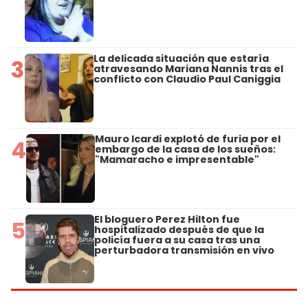
La delicada situación que estaría
3
atravesando Mariana Nannis tras el
conflicto con Claudio Paul Caniggia
Mauro Icardi explotó de furia por el
4
embargo de la casa de los sueños:
"Mamaracho e impresentable"
El bloguero Perez Hilton fue
5
hospitalizado después de que la
policía fuera a su casa tras una
perturbadora transmisión en vivo