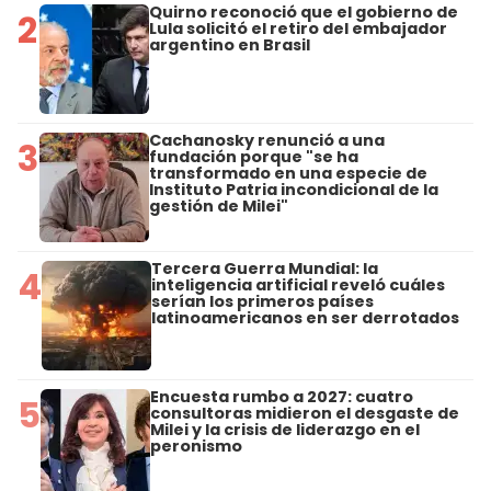
Quirno reconoció que el gobierno de
2
Lula solicitó el retiro del embajador
argentino en Brasil
Cachanosky renunció a una
3
fundación porque "se ha
transformado en una especie de
Instituto Patria incondicional de la
gestión de Milei"
Tercera Guerra Mundial: la
4
inteligencia artificial reveló cuáles
serían los primeros países
latinoamericanos en ser derrotados
Encuesta rumbo a 2027: cuatro
5
consultoras midieron el desgaste de
Milei y la crisis de liderazgo en el
peronismo