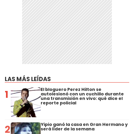
LAS MÁS LEÍDAS
El bloguero Perez Hilton se
1
autolesionó con un cuchillo durante
una transmisión en vivo: qué dice el
reporte policial
Yipio ganó la casa en Gran Hermano y
2
será líder de la semana