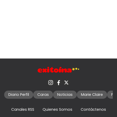
Diario Perfil
Caras
Noticias
Marie Claire
Fo
Canales RSS
Quienes Somos
Contáctenos