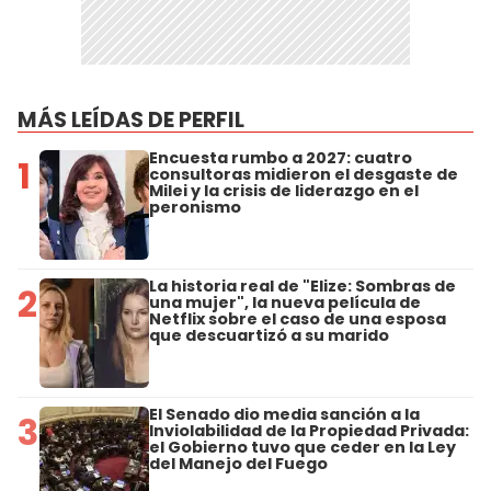
MÁS LEÍDAS DE PERFIL
Encuesta rumbo a 2027: cuatro
1
consultoras midieron el desgaste de
Milei y la crisis de liderazgo en el
peronismo
La historia real de "Elize: Sombras de
2
una mujer", la nueva película de
Netflix sobre el caso de una esposa
que descuartizó a su marido
El Senado dio media sanción a la
3
Inviolabilidad de la Propiedad Privada:
el Gobierno tuvo que ceder en la Ley
del Manejo del Fuego