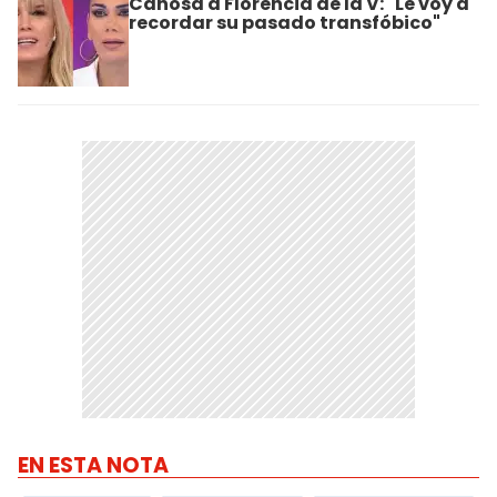
Canosa a Florencia de la V: "Le voy a
recordar su pasado transfóbico"
EN ESTA NOTA