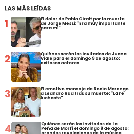
LAS MÁS LEÍDAS
El dolor de Pablo Giralt por la muerte
1
de Jorge Messi: "Era muy importante
para mí"
Quiénes serán los invitados de Juana
2
Viale para el domingo 9 de agosto:
exitosos actores
El emotivo mensaje de Rocío Marengo
3
a Leandro Rud tras su muerte: "La re
luchaste"
Quiénes serán los invitados de La
4
Peña de Morfi el domingo 9 de agosto:
grandes revelaciones de la música