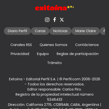
Diario Perfil
Caras
Noticias
Marie Claire
Fo
Canales RSS
Quienes Somos
Contáctenos
Privacidad
Equipo
Reglas de participación
Tránsito
Exitoina - Editorial Perfil S.A.
| © Perfil.com 2006-2026
- Todos los derechos reservados.
Editor responsable: Carlos Piro.
Registro de la propiedad intelectual número
5346433
Dirección:
California 2715
,
C1289ABI
,
CABA, Argentina
|