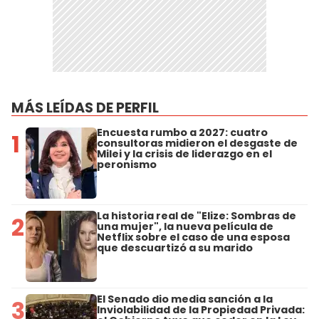
MÁS LEÍDAS DE PERFIL
Encuesta rumbo a 2027: cuatro
1
consultoras midieron el desgaste de
Milei y la crisis de liderazgo en el
peronismo
La historia real de "Elize: Sombras de
2
una mujer", la nueva película de
Netflix sobre el caso de una esposa
que descuartizó a su marido
El Senado dio media sanción a la
3
Inviolabilidad de la Propiedad Privada: