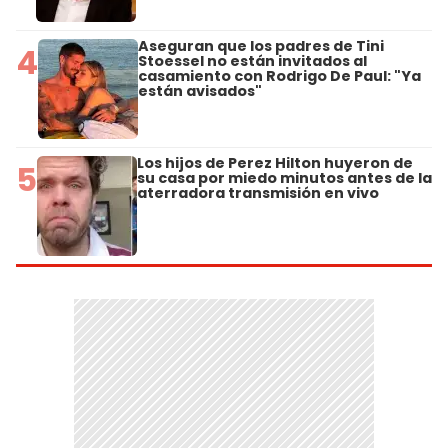
Aseguran que los padres de Tini
4
Stoessel no están invitados al
casamiento con Rodrigo De Paul: "Ya
están avisados"
Los hijos de Perez Hilton huyeron de
5
su casa por miedo minutos antes de la
aterradora transmisión en vivo