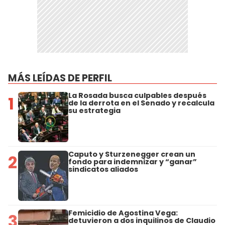
MÁS LEÍDAS DE PERFIL
La Rosada busca culpables después
1
de la derrota en el Senado y recalcula
su estrategia
Caputo y Sturzenegger crean un
2
fondo para indemnizar y “ganar”
sindicatos aliados
Femicidio de Agostina Vega:
3
detuvieron a dos inquilinos de Claudio