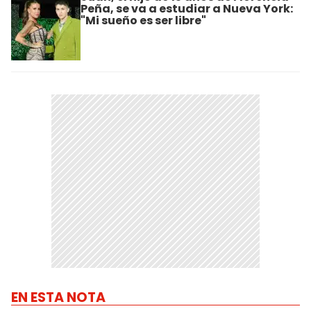
Peña, se va a estudiar a Nueva York:
"Mi sueño es ser libre"
EN ESTA NOTA