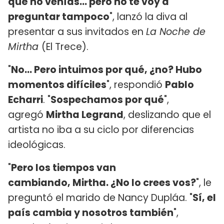
qué no venías... pero no te voy a
preguntar tampoco
", lanzó la diva al
presentar a sus invitados en
La Noche de
Mirtha
(El Trece).
"
No... Pero intuimos por qué, ¿no? Hubo
momentos difíciles
", respondió
Pablo
Echarri
. "
Sospechamos por qué
",
agregó
Mirtha Legrand
, deslizando que el
artista no iba a su ciclo por diferencias
ideológicas.
"
Pero los tiempos van
cambiando, Mirtha. ¿No lo crees vos?
", le
preguntó el marido de Nancy Dupláa. "
Sí, el
país cambia y nosotros también
",