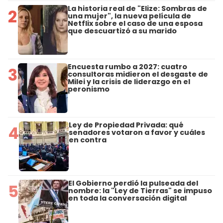
La historia real de "Elize: Sombras de
2
una mujer", la nueva película de
Netflix sobre el caso de una esposa
que descuartizó a su marido
Encuesta rumbo a 2027: cuatro
3
consultoras midieron el desgaste de
Milei y la crisis de liderazgo en el
peronismo
Ley de Propiedad Privada: qué
4
senadores votaron a favor y cuáles
en contra
El Gobierno perdió la pulseada del
5
nombre: la "Ley de Tierras" se impuso
en toda la conversación digital