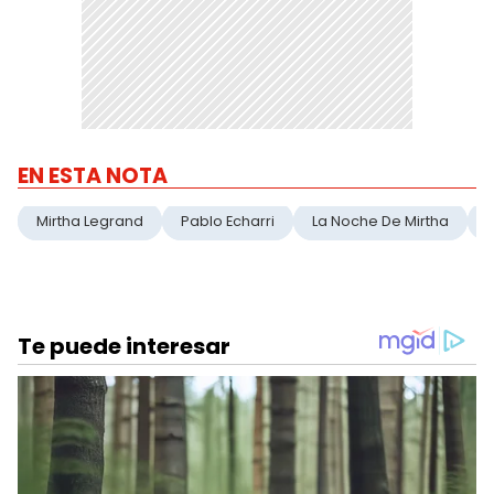
EN ESTA NOTA
Mirtha Legrand
Pablo Echarri
La Noche De Mirtha
E