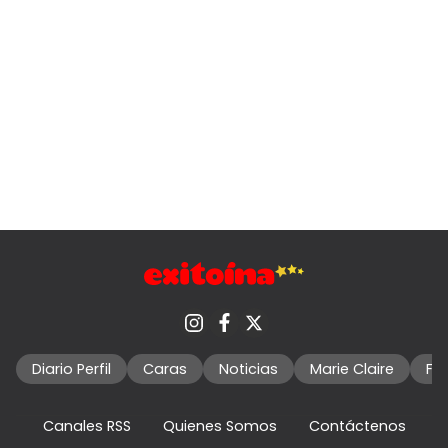
Diario Perfil
Caras
Noticias
Marie Claire
Fo
Canales RSS
Quienes Somos
Contáctenos