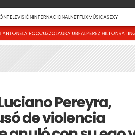
ÓN
TELEVISIÓN
INTERNACIONAL
NETFLIX
MÚSICA
SEXY
T
ANTONELA ROCCUZZO
LAURA UBFAL
PEREZ HILTON
RATIN
 Luciano Pereyra,
cusó de violencia
e anuló con su ego 