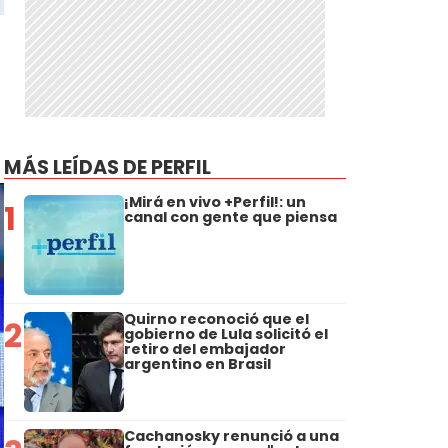
MÁS LEÍDAS DE PERFIL
¡Mirá en vivo +Perfil!: un
1
canal con gente que piensa
Quirno reconoció que el
2
gobierno de Lula solicitó el
retiro del embajador
argentino en Brasil
Cachanosky renunció a una