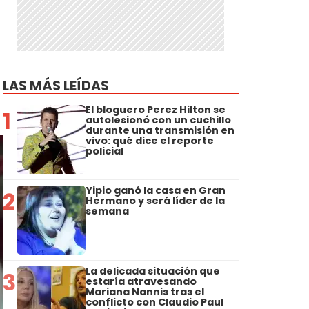
LAS MÁS LEÍDAS
El bloguero Perez Hilton se
1
autolesionó con un cuchillo
durante una transmisión en
vivo: qué dice el reporte
policial
Yipio ganó la casa en Gran
2
Hermano y será líder de la
semana
La delicada situación que
3
estaría atravesando
Mariana Nannis tras el
conflicto con Claudio Paul