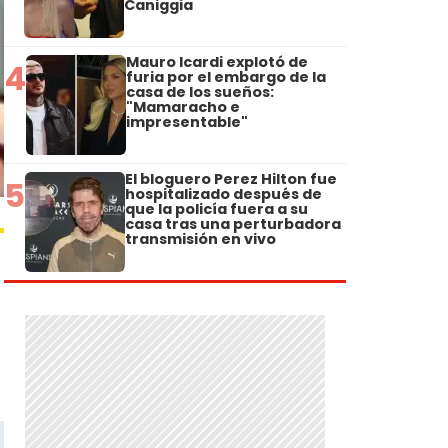
Caniggia
Mauro Icardi explotó de
4
furia por el embargo de la
casa de los sueños:
"Mamaracho e
impresentable"
El bloguero Perez Hilton fue
5
hospitalizado después de
que la policía fuera a su
casa tras una perturbadora
transmisión en vivo