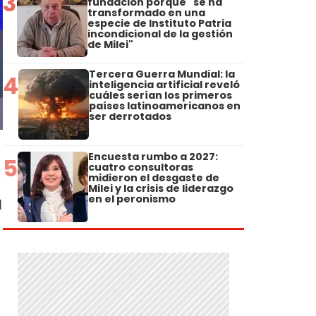
3
fundación porque "se ha
transformado en una
especie de Instituto Patria
incondicional de la gestión
de Milei"
Tercera Guerra Mundial: la
4
inteligencia artificial reveló
cuáles serían los primeros
países latinoamericanos en
ser derrotados
Encuesta rumbo a 2027:
5
cuatro consultoras
midieron el desgaste de
Milei y la crisis de liderazgo
en el peronismo
l