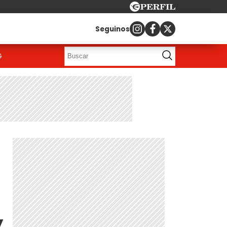
Seguinos
G
y