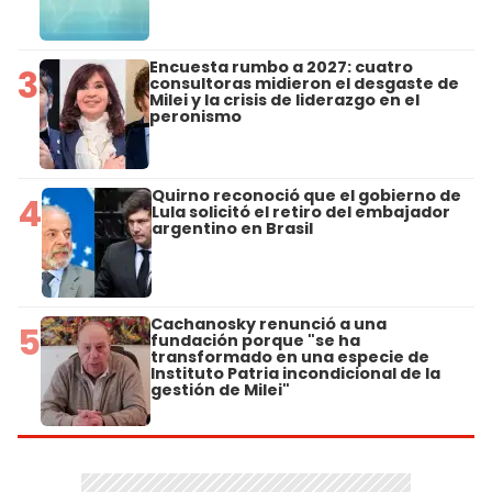
Encuesta rumbo a 2027: cuatro
3
consultoras midieron el desgaste de
Milei y la crisis de liderazgo en el
peronismo
Quirno reconoció que el gobierno de
4
Lula solicitó el retiro del embajador
argentino en Brasil
Cachanosky renunció a una
5
fundación porque "se ha
transformado en una especie de
Instituto Patria incondicional de la
gestión de Milei"