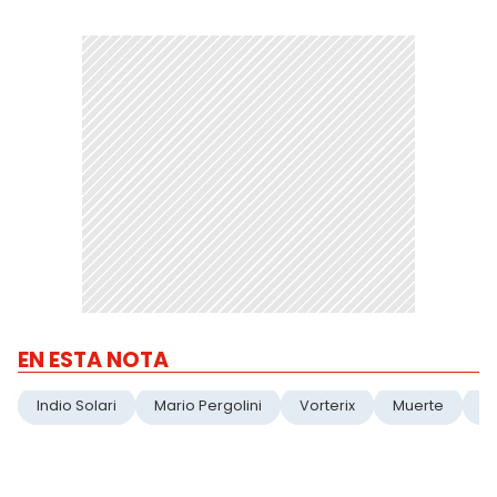
EN ESTA NOTA
Indio Solari
Mario Pergolini
Vorterix
Muerte
Ci