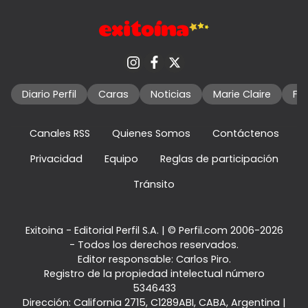
Diario Perfil
Caras
Noticias
Marie Claire
Fo
Canales RSS
Quienes Somos
Contáctenos
Privacidad
Equipo
Reglas de participación
Tránsito
Exitoina - Editorial Perfil S.A.
| © Perfil.com 2006-2026
- Todos los derechos reservados.
Editor responsable: Carlos Piro.
Registro de la propiedad intelectual número
5346433
Dirección:
California 2715
,
C1289ABI
,
CABA, Argentina
|