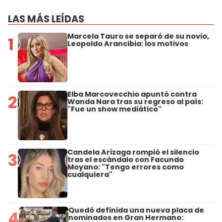
LAS MÁS LEÍDAS
Marcela Tauro se separó de su novio,
1
Leopoldo Arancibia: los motivos
Elba Marcovecchio apuntó contra
2
Wanda Nara tras su regreso al país:
"Fue un show mediático"
Candela Arizaga rompió el silencio
3
tras el escándalo con Facundo
Moyano: "Tengo errores como
cualquiera"
Quedó definida una nueva placa de
4
nominados en Gran Hermano: