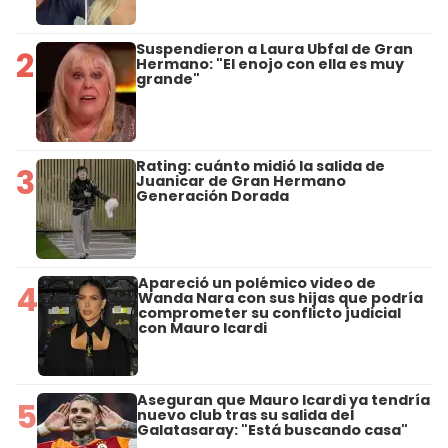
Suspendieron a Laura Ubfal de Gran
2
Hermano: "El enojo con ella es muy
grande"
Rating: cuánto midió la salida de
3
Juanicar de Gran Hermano
Generación Dorada
Apareció un polémico video de
4
Wanda Nara con sus hijas que podría
comprometer su conflicto judicial
con Mauro Icardi
Aseguran que Mauro Icardi ya tendría
5
nuevo club tras su salida del
Galatasaray: "Está buscando casa"