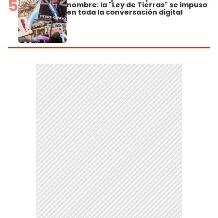
5
nombre: la "Ley de Tierras" se impuso
en toda la conversación digital