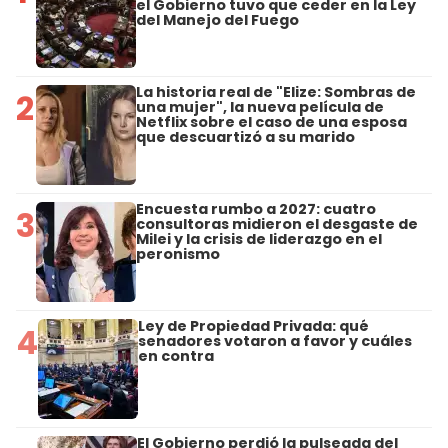
el Gobierno tuvo que ceder en la Ley
del Manejo del Fuego
La historia real de "Elize: Sombras de
2
una mujer", la nueva película de
Netflix sobre el caso de una esposa
que descuartizó a su marido
Encuesta rumbo a 2027: cuatro
3
consultoras midieron el desgaste de
Milei y la crisis de liderazgo en el
peronismo
Ley de Propiedad Privada: qué
4
senadores votaron a favor y cuáles
en contra
El Gobierno perdió la pulseada del