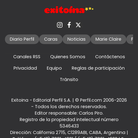
Diario Perfil
Caras
Noticias
Marie Claire
Fo
Canales RSS
Quienes Somos
Contáctenos
Privacidad
Equipo
Reglas de participación
Tránsito
Exitoina - Editorial Perfil S.A.
| © Perfil.com 2006-2026
- Todos los derechos reservados.
Editor responsable: Carlos Piro.
Registro de la propiedad intelectual número
5346433
Dirección:
California 2715
,
C1289ABI
,
CABA, Argentina
|