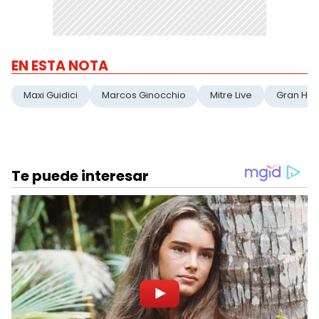
EN ESTA NOTA
Maxi Guidici
Marcos Ginocchio
Mitre Live
Gran He