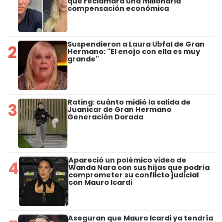
que reclamará una millonaria
compensación económica
Suspendieron a Laura Ubfal de Gran
2
Hermano: "El enojo con ella es muy
grande"
Rating: cuánto midió la salida de
3
Juanicar de Gran Hermano
Generación Dorada
Apareció un polémico video de
4
Wanda Nara con sus hijas que podría
comprometer su conflicto judicial
con Mauro Icardi
Aseguran que Mauro Icardi ya tendría