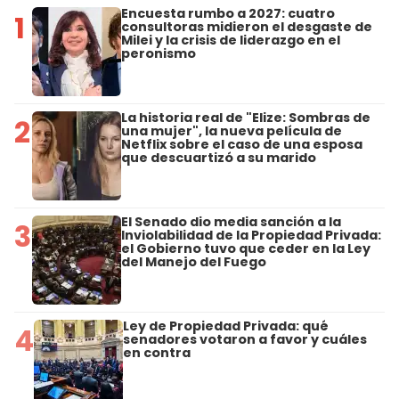
Encuesta rumbo a 2027: cuatro
1
consultoras midieron el desgaste de
Milei y la crisis de liderazgo en el
peronismo
La historia real de "Elize: Sombras de
2
una mujer", la nueva película de
Netflix sobre el caso de una esposa
que descuartizó a su marido
El Senado dio media sanción a la
3
Inviolabilidad de la Propiedad Privada:
el Gobierno tuvo que ceder en la Ley
del Manejo del Fuego
Ley de Propiedad Privada: qué
4
senadores votaron a favor y cuáles
en contra