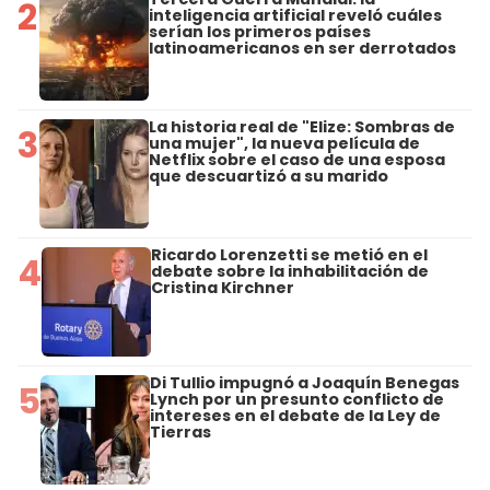
2
inteligencia artificial reveló cuáles
serían los primeros países
latinoamericanos en ser derrotados
La historia real de "Elize: Sombras de
3
una mujer", la nueva película de
Netflix sobre el caso de una esposa
que descuartizó a su marido
Ricardo Lorenzetti se metió en el
4
debate sobre la inhabilitación de
Cristina Kirchner
Di Tullio impugnó a Joaquín Benegas
5
Lynch por un presunto conflicto de
intereses en el debate de la Ley de
Tierras