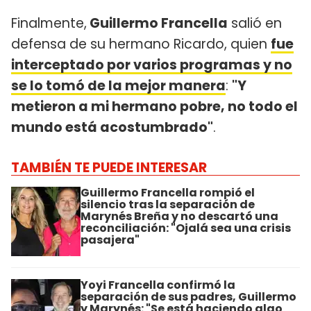
Finalmente,
Guillermo Francella
salió en
defensa de su hermano Ricardo, quien
fue
interceptado por varios programas y no
se lo tomó de la mejor manera
:
"Y
metieron a mi hermano pobre, no todo el
mundo está acostumbrado"
.
TAMBIÉN TE PUEDE INTERESAR
Guillermo Francella rompió el
silencio tras la separación de
Marynés Breña y no descartó una
reconciliación: "Ojalá sea una crisis
pasajera"
Yoyi Francella confirmó la
separación de sus padres, Guillermo
y Marynés: "Se está haciendo algo