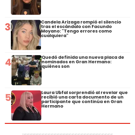
Candela Arizaga rompió el silencio
3
tras el escándalo con Facundo
Moyano: "Tengo errores como
cualquiera"
Quedó definida una nueva placa de
4
nominados en Gran Hermano:
quiénes son
Laura Ubfal sorprendió al revelar que
5
recibió una carta documento de un
participante que continúa en Gran
Hermano