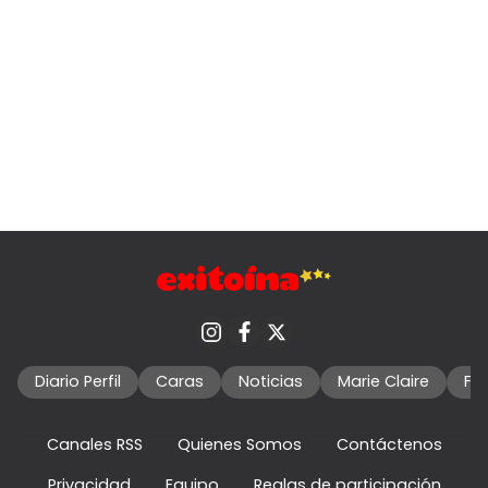
Diario Perfil
Caras
Noticias
Marie Claire
Fo
Canales RSS
Quienes Somos
Contáctenos
Privacidad
Equipo
Reglas de participación