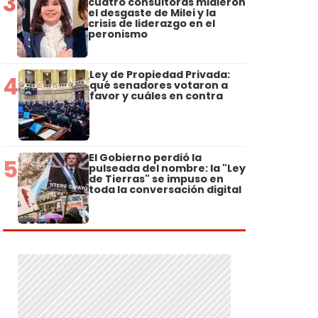
3
cuatro consultoras midieron
el desgaste de Milei y la
crisis de liderazgo en el
peronismo
Ley de Propiedad Privada:
4
qué senadores votaron a
favor y cuáles en contra
El Gobierno perdió la
5
pulseada del nombre: la "Ley
de Tierras" se impuso en
toda la conversación digital