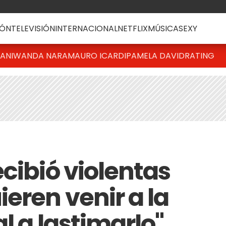
ÓN
TELEVISIÓN
INTERNACIONAL
NETFLIX
MÚSICA
SEXY
IANI
WANDA NARA
MAURO ICARDI
PAMELA DAVID
RATING
cibió violentas
eren venir a la
l a lastimarlo"