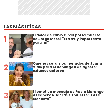
LAS MÁS LEÍDAS
El dolor de Pablo Giralt por la muerte
1
de Jorge Messi: "Era muy importante
para mí"
Quiénes serán los invitados de Juana
2
Viale para el domingo 9 de agosto:
exitosos actores
El emotivo mensaje de Rocío Marengo
3
a Leandro Rud tras su muerte: "La re
luchaste"