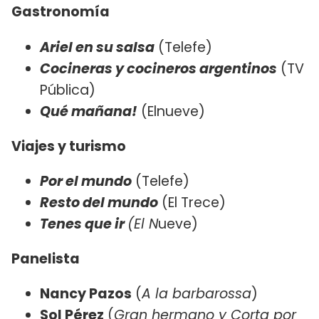
Gastronomía
Ariel en su salsa
(Telefe)
Cocineras y cocineros argentinos
(TV
Pública)
Qué mañana!
(Elnueve)
Viajes y turismo
Por el mundo
(Telefe)
Resto del mundo
(El Trece)
Tenes que ir
(El N
ueve)
Panelista
Nancy Pazos
(
A la barbarossa
)
Sol Pérez
(
Gran hermano y Corta por