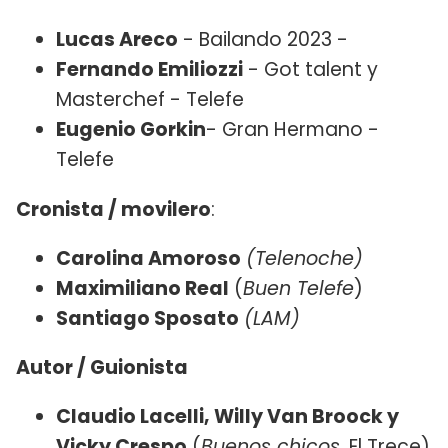
Lucas Areco
- Bailando 2023 -
Fernando Emiliozzi
- Got talent y
Masterchef - Telefe
Eugenio Gorkin
- Gran Hermano -
Telefe
Cronista / movilero
:
Carolina Amoroso
(Telenoche)
Maximiliano Real
(
Buen Telefe
)
Santiago Sposato
(LAM)
Autor / Guionista
Claudio Lacelli, Willy Van Broock y
Vicky Crespo
(
Buenos chicos
, El Trece)